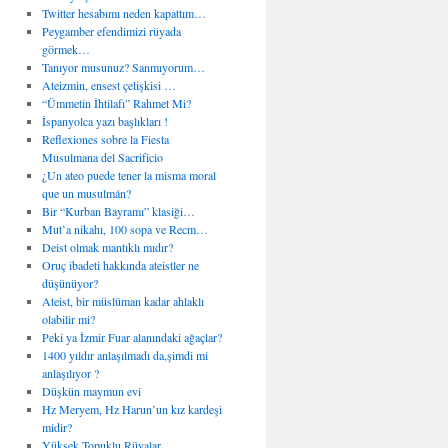
Twitter hesabımı neden kapattım…
Peygamber efendimizi rüyada
görmek…
Tanıyor musunuz? Sanmıyorum…
Ateizmin, ensest çelişkisi …
“Ümmetin İhtilafı” Rahmet Mi?
İspanyolca yazı başlıkları !
Reflexiones sobre la Fiesta
Musulmana del Sacrificio
¿Un ateo puede tener la misma moral
que un musulmán?
Bir “Kurban Bayramı” klasiği…
Mut’a nikahı, 100 sopa ve Recm…
Deist olmak mantıklı mıdır?
Oruç ibadeti hakkında ateistler ne
düşünüyor?
Ateist, bir müslüman kadar ahlaklı
olabilir mi?
Peki ya İzmir Fuar alanındaki ağaçlar?
1400 yıldır anlaşılmadı da,şimdi mi
anlaşılıyor ?
Düşkün maymun evi
Hz Meryem, Hz Harun’un kız kardeşi
midir?
Yüksek Topuklu Rüyalar…