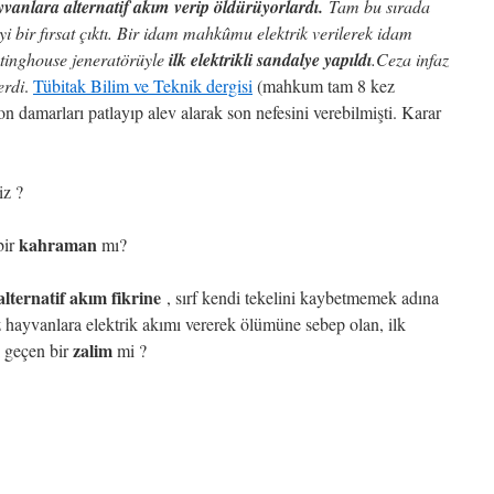
ayvanlara alternatif akım verip öldürüyorlardı.
Tam bu sırada
i bir fırsat çıktı. Bir idam mahkûmu elektrik verilerek idam
stinghouse jeneratörüyle
ilk elektrikli sandalye yapıldı
.Ceza infaz
erdi
.
Tübitak Bilim ve Teknik dergisi
(mahkum tam 8 kez
damarları patlayıp alev alarak son nefesini verebilmişti. Karar
iz ?
kahraman
bir
mı?
 alternatif akım fikrine
, sırf kendi tekelini kaybetmemek adına
 hayvanlara elektrik akımı vererek ölümüne sebep olan, ilk
zalim
ı geçen bir
mi ?