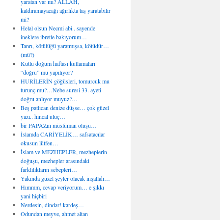
yaratan var mı? ALLAH,
kaldıramayacağı ağırlıkta taş yaratabilir
mi?
Helal olsun Necmi abi.. sayende
ineklere ibretle bakıyorum…
Tanrı, kötülüğü yaratmışsa, kötüdür…
(mü?)
Kutlu doğum haftası kutlamaları
“doğru” mu yapılıyor?
HURİLERİN göğüsleri, tomurcuk mu
turunç mu?…Nebe suresi 33. ayeti
doğru anlıyor muyuz?…
Beş patlıcan denize düşse… çok güzel
yazı.. hıncal uluç…
bir PAPAZın müslüman oluşu…
İslamda CARİYELİK… safsatacılar
okusun lütfen…
İslam ve MEZHEPLER, mezheplerin
doğuşu, mezhepler arasındaki
farklılıkların sebepleri…
Yakında güzel şeyler olacak inşallah…
Hımmm, cevap veriyorum… e şıkkı
yani hiçbiri
Nerdesin, dindar! kardeş…
Odundan meyve, ahmet altan