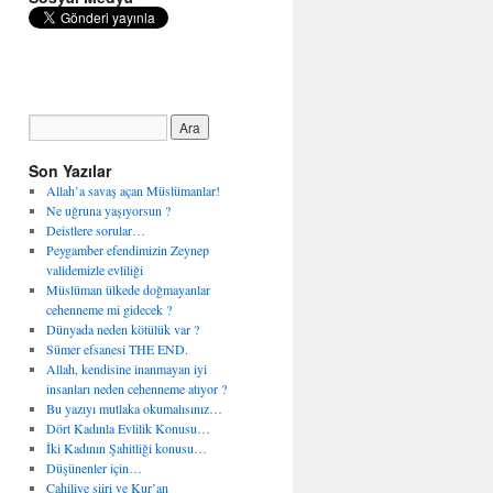
Son Yazılar
Allah’a savaş açan Müslümanlar!
Ne uğruna yaşıyorsun ?
Deistlere sorular…
Peygamber efendimizin Zeynep
validemizle evliliği
Müslüman ülkede doğmayanlar
cehenneme mi gidecek ?
Dünyada neden kötülük var ?
Sümer efsanesi THE END.
Allah, kendisine inanmayan iyi
insanları neden cehenneme atıyor ?
Bu yazıyı mutlaka okumalısınız…
Dört Kadınla Evlilik Konusu…
İki Kadının Şahitliği konusu…
Düşünenler için…
Cahiliye şiiri ve Kur’an