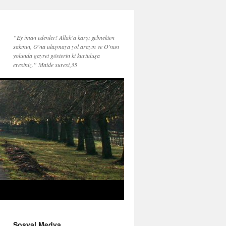
“Ey iman edenler! Allah'a karşı gelmekten
sakının, O'na ulaşmaya yol arayın ve O'nun
yolunda gayret gösterin ki kurtuluşa
eresiniz.” Maide suresi,35
Sosyal Medya