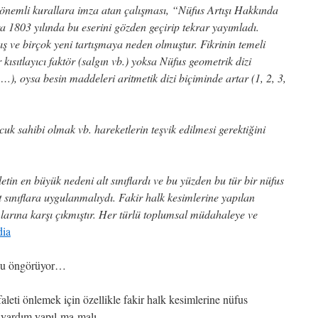
k önemli kurallara imza atan çalışması, “Nüfus Artışı Hakkında
 1803 yılında bu eserini gözden geçirip tekrar yayımladı.
 ve birçok yeni tartışmaya neden olmuştur. Fikrinin temeli
kısıtlayıcı faktör (salgın vb.) yoksa Nüfus geometrik dizi
 …), oysa besin maddeleri aritmetik dizi biçiminde artar (1, 2, 3,
uk sahibi olmak vb. hareketlerin teşvik edilmesi gerektiğini
tin en büyük nedeni alt sınıflardı ve bu yüzden bu tür bir nüfus
t sınıflara uygulanmalıydı. Fakir halk kesimlerine yapılan
larına karşı çıkmıştır. Her türlü toplumsal müdahaleye ve
dia
unu öngörüyor…
faleti önlemek için özellikle fakir halk kesimlerine nüfus
e yardım yapıl-ma-malı…