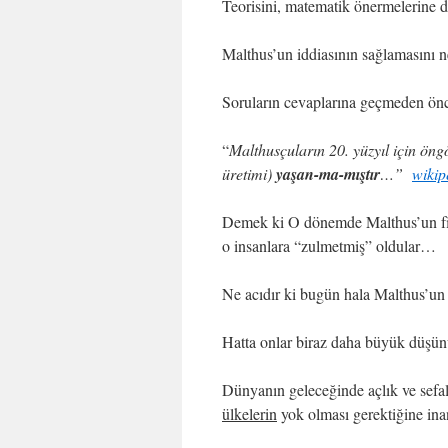
Teorisini, matematik önermelerine 
Malthus’un iddiasının sağlamasını n
Soruların cevaplarına geçmeden önc
“
Malthusçuların 20. yüzyıl için öngör
üretimi)
yaşan-ma-mıştır
…”
wikip
Demek ki O dönemde Malthus’un fikir
o insanlara “zulmetmiş” oldular…
Ne acıdır ki bugün hala Malthus’un 
Hatta onlar biraz daha büyük düşü
Dünyanın geleceğinde açlık ve sefal
ülkelerin
yok olması gerektiğine in