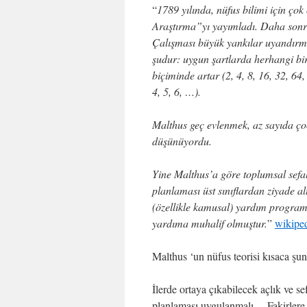
“
1789 yılında, nüfus bilimi için ço
Araştırma”yı yayımladı. Daha sonra
Çalışması büyük yankılar uyandırmış
şudur: uygun şartlarda herhangi bir 
biçiminde artar (2, 4, 8, 16, 32, 64,
4, 5, 6, …).
Malthus geç evlenmek, az sayıda çoc
düşünüyordu.
Yine Malthus’a göre toplumsal sefale
planlaması üst sınıflardan ziyade al
(özellikle kamusal) yardım program
yardıma muhalif olmuştur.
”
wikipe
Malthus ‘un nüfus teorisi kısaca ş
İlerde ortaya çıkabilecek açlık ve se
planlaması uygulanmalı… Fakirler