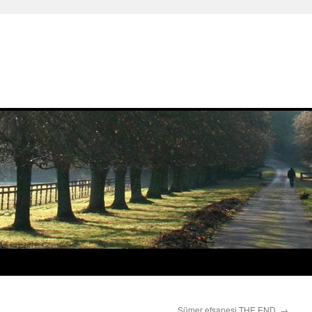
Sümer efsanesi THE END.
→