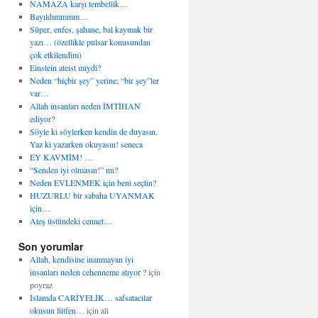
NAMAZA karşı tembellik…
Bayıldımmmm…
Süper, enfes, şahane, bal kaymak bir
yazı… (özellikle pulsar konusundan
çok etkilendim)
Einstein ateist miydi?
Neden “hiçbir şey” yerine; “bir şey”ler
var…
Allah insanları neden İMTİHAN
ediyor?
Söyle ki söylerken kendin de duyasın.
Yaz ki yazarken okuyasın! seneca
EY KAVMİM! …
“Senden iyi olmasın!” mı?
Neden EVLENMEK için beni seçtin?
HUZURLU bir sabaha UYANMAK
için…
Ateş üstündeki cennet…
Son yorumlar
Allah, kendisine inanmayan iyi
insanları neden cehenneme atıyor ?
için
poyraz
İslamda CARİYELİK… safsatacılar
okusun lütfen…
için
ali