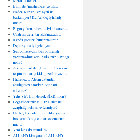
Merak edilenler…
Bilim de “mezheplere” ayrılır…
Neden Kur’an İkra ayeti ile
başlamıyor? Kur’an değiştirilmiş
midir?
Begonyaların ninesi… iyi ki varsın…
Cilalı taş devri bir aldatmacadır…
Kandil geceleri kutlanmalı mı?
Depresyona iyi gelen yazı…
Sen olmasaydın, ben bu kainatı
yaratmazdım; sözü hadis mi? Kaynağı
nedir?
Zurnanın zırt dediği yer… Enteresan
tespitleri olan çokkk güzel bir yazı…
Hıdrellez… Ateşin üstünden
atladığımızı sanırken, içine mi
atlıyoruz?
Yetiş ŞEYHim demek ŞİRK midir?
Peygamberimiz as., Hz Hatice ile
zenginliği için mi evlenmiştir?
Hz AİŞE validemizin evlilik yaşına
bakılarak, kız çocukları evlendirilir
mi?…
Yeni bir aşka tutuldum…
ALLAH’ı kim yarattı ? ALLAH’ı