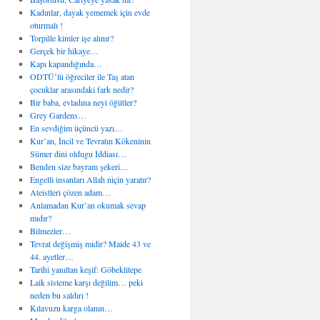
Kadınlar, dayak yememek için evde
oturmalı !
Torpille kimler işe alınır?
Gerçek bir hikaye…
Kapı kapandığında…
ODTÜ’lü öğreciler ile Taş atan
çocuklar arasındaki fark nedir?
Bir baba, evladına neyi öğütler?
Grey Gardens…
En sevdiğim üçüncü yazı…
Kur’an, İncil ve Tevratın Kökeninin
Sümer dini oldugu İddiası…
Benden size bayram şekeri…
Engelli insanları Allah niçin yaratır?
Ateistleri çözen adam…
Anlamadan Kur’an okumak sevap
mıdır?
Bilmezler…
Tevrat değişmiş midir? Maide 43 ve
44. ayetler…
Tarihi yanıltan keşif: Göbeklitepe
Laik sisteme karşı değilim… peki
neden bu saldırı !
Kılavuzu karga olanın…