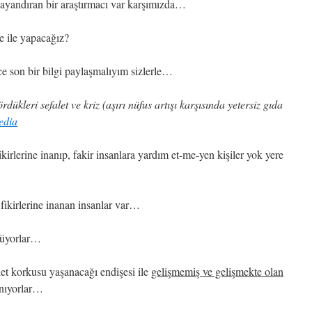
dayandıran bir araştırmacı var karşımızda…
e ile yapacağız?
e son bir bilgi paylaşmalıyım sizlerle…
dükleri sefalet ve kriz (aşırı nüfus artışı karşısında yetersiz gıda
edia
lerine inanıp, fakir insanlara yardım et-me-yen kişiler yok yere
fikirlerine inanan insanlar var…
nüyorlar…
et korkusu yaşanacağı endişesi ile
gelişmemiş ve gelişmekte olan
anıyorlar…