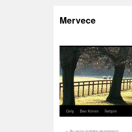
İçeriğe
atla
Mervece
Giriş
Ben Kimim
İletişim
←
Bu yazıyı mutlaka okumalısınız…