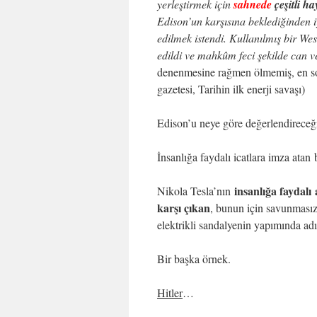
yerleştirmek için
sahnede
çeşitli h
Edison’un karşısına beklediğinden iy
edilmek istendi. Kullanılmış bir We
edildi ve mahkûm feci şekilde can v
denenmesine rağmen ölmemiş, en son 
gazetesi, Tarihin ilk enerji savaşı)
Edison’u neye göre değerlendireceğ
İnsanlığa faydalı icatlara imza atan 
insanlığa faydalı
Nikola Tesla’nın
karşı çıkan
, bunun için savunmasız
elektrikli sandalyenin yapımında ad
Bir başka örnek.
Hitler
…