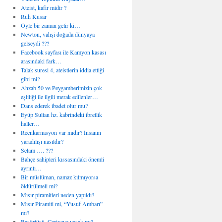
Ateist, kafir midir ?
Ruh Kusar
Öyle bir zaman gelir ki…
Newton, vahşi doğada dünyaya
gelseydi ???
Facebook sayfası ile Kamyon kasası
arasındaki fark…
Talak suresi 4, ateistlerin iddia ettiği
gibi mi?
Ahzab 50 ve Peygamberimizin çok
eşliliği ile ilgili merak edilenler…
Dans ederek ibadet olur mu?
Eyüp Sultan hz. kabrindeki ibretlik
haller…
Reenkarnasyon var mıdır? İnsanın
yaradılışı nasıldır?
Selam …. ???
Bahçe sahipleri kıssasındaki önemli
ayrıntı…
Bir müslüman, namaz kılmıyorsa
öldürülmeli mi?
Mısır piramitleri neden yapıldı?
Mısır Piramiti mi, “Yusuf Ambarı”
mı?
Başörtüsü, Cariyeye yasak mı?