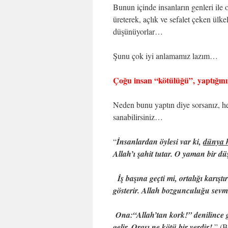
Bunun içinde insanların genleri ile o
üreterek, açlık ve sefalet çeken ülke
düşünüyorlar…
Şunu çok iyi anlamamız lazım…
Çoğu insan “kötülüğü”, yaptığını
Neden bunu yaptın diye sorsanız, he
sanabilirsiniz…
“
İnsanlardan öylesi var ki,
dünya h
Allah’ı şahit tutar. O yaman bir d
İş başına geçti mi, ortalığı karışt
gösterir. Allah bozgunculuğu sevm
Ona:“Allah’tan kork!” denilince
gelir. Orası ne kötü bir yerdir!.
” (B