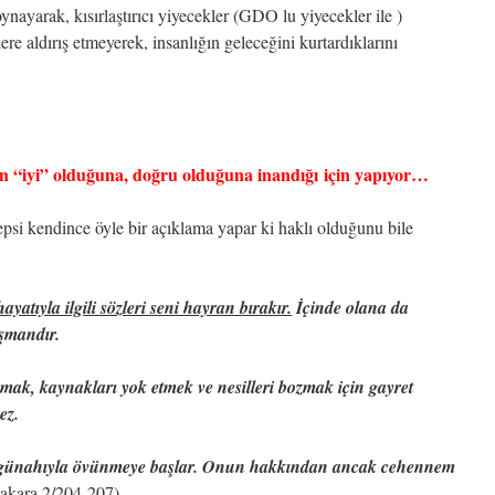
ynayarak, kısırlaştırıcı yiyecekler (GDO lu yiyecekler ile )
lere aldırış etmeyerek, insanlığın geleceğini kurtardıklarını
n “iyi” olduğuna, doğru olduğuna inandığı için yapıyor…
psi kendince öyle bir açıklama yapar ki haklı olduğunu bile
ayatıyla ilgili sözleri seni hayran bırakır.
İçinde olana da
üşmandır.
ırmak, kaynakları yok etmek ve nesilleri bozmak için gayret
ez.
 günahıyla övünmeye başlar. Onun hakkından ancak cehennem
akara 2/204-207)