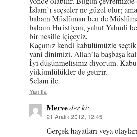
yönde olabilir. Bugün çevremizde 
İslam’ı seçseler ne güzel olur; am
babam Müslüman ben de Müslüma
babam Hıristiyan, yahut Yahudi b
bir nesille içiçeyiz.
Kaçımız kendi kabulümüzle seçtik
yani dinimizi. Allah’la başbaşa ka
İyi düşünmelisiniz diyorum. Kabu
yükümlülükler de getirir.
Selam ile.
Yanıtla
Merve
der ki:
21 Aralık 2012, 12:45
Gerçek hayatları veya olayları