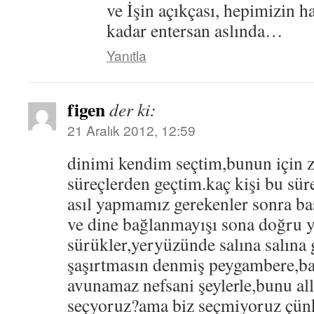
ve İşin açıkçası, hepimizin h
kadar entersan aslında…
Yanıtla
figen
der ki:
21 Aralık 2012, 12:59
dinimi kendim seçtim,bunun için z
süreçlerden geçtim.kaç kişi bu süre
asıl yapmamız gerekenler sonra baş
ve dine bağlanmayışı sona doğru y
sürükler,yeryüzünde salına salına 
şaşırtmasın denmiş peygambere,ba
avunamaz nefsani şeylerle,bunu all
seçyoruz?ama biz seçmiyoruz çünk