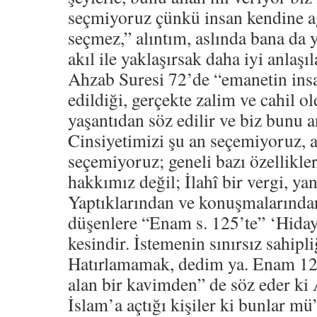
seçmiyoruz çünkü insan kendine ağ
seçmez,” alıntım, aslında bana da 
akıl ile yaklaşırsak daha iyi anlaşıl
Ahzab Suresi 72’de “emanetin insa
edildiği, gerçekte zalim ve cahil o
yaşantıdan söz edilir ve biz bun
Cinsiyetimizi şu an seçemiyoruz, 
seçemiyoruz; geneli bazı özellikl
hakkımız değil; İlahî bir vergi, yan
Yaptıklarından ve konuşmalarından 
düşenlere “Enam s. 125’te” ‘Hiday
kesindir. İstemenin sınırsız sahipli
Hatırlamamak, dedim ya. Enam 126
alan bir kavimden” de söz eder ki 
İslam’a açtığı kişiler ki bunlar m