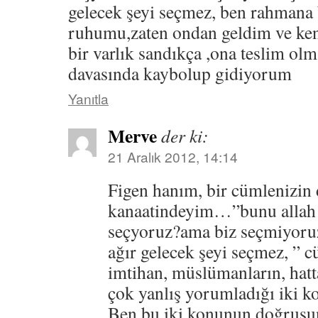
gelecek şeyi seçmez, ben rahman
ruhumu,zaten ondan geldim ve ke
bir varlık sandıkça ,ona teslim ol
davasında kaybolup gidiyorum
Yanıtla
Merve
der ki:
21 Aralık 2012, 14:14
Figen hanım, bir cümlenizin
kanaatindeyim…”bunu allah 
seçyoruz?ama biz seçmiyoru
ağır gelecek şeyi seçmez, ”
imtihan, müslümanların, hatta
çok yanlış yorumladığı iki
Ben bu iki konunun doğrusunu