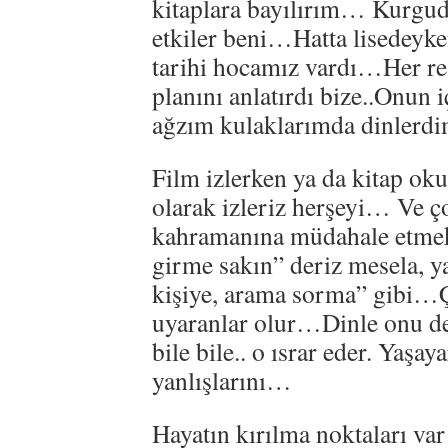
kitaplara bayılırım… Kurgud
etkiler beni…Hatta lisedeyken
tarihi hocamız vardı…Her re
planını anlatırdı bize..Onun 
ağzım kulaklarımda dinler
Film izlerken ya da kitap ok
olarak izleriz herşeyi… Ve ç
kahramanına müdahale etmek
girme sakın” deriz mesela, y
kişiye, arama sorma” gibi…
uyaranlar olur…Dinle onu d
bile bile.. o ısrar eder. Yaşa
yanlışlarını…
Hayatın kırılma noktaları v