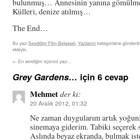
bulunmuş… Annesinin yanına gömülm
Külleri, denize atılmış…
The End…
Bu yazı
Sevdiğim Film-Belgesel
,
Yazılarım
kategorisine gönderil
ekleyin.
←
En sevdiğim üçüncü yazı…
Grey Gardens…
için 6 cevap
Mehmet
der ki:
20 Aralık 2012, 01:32
Ne zaman duygularım artık yoğun
sinemaya giderim. Tabiki seçerek 
Aslında beyaz ekranda, bulmak is