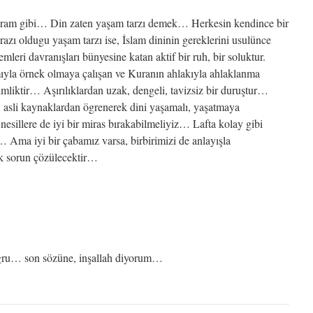
kavram gibi… Din zaten yaşam tarzı demek… Herkesin kendince bir
azı oldugu yaşam tarzı ise, İslam dininin gereklerini usulünce
emleri davranışları bünyesine katan aktif bir ruh, bir soluktur.
mıyla örnek olmaya çalışan ve Kuranın ahlakıyla ahlaklanma
kimliktir… Aşırılıklardan uzak, dengeli, tavizsiz bir duruştur…
e, asli kaynaklardan ögrenerek dini yaşamalı, yaşatmaya
esillere de iyi bir miras bırakabilmeliyiz… Lafta kolay gibi
… Ama iyi bir çabamız varsa, birbirimizi de anlayışla
ok sorun çözülecektir…
oğru… son sözüne, inşallah diyorum…