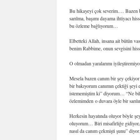
Bu hikayeyi çok severim.… Bazen be
sarılma, başımı dayama ihtiyacı his
bu özleme bağlıyorum…
Elbetteki Allah, insana ait bütün 
benim Rabbime, onun sevgisini his
O olmadan yaralarımı iyileştiremi
Mesela bazen canım bir şey çekiyo
bir bakıyorum canımın çektiği şeyi
istememiştim ki” diyorum… “Ne bil
özlemimden o duvara öyle bir sarılı
Herkesin hayatında oluyor böyle şe
oluyorum… Biri misafirliğe gidiyor,
nasıl da canım çekmişti şunu” diyo