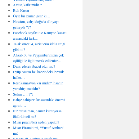
Ateist, kafir midir ?
Ruh Kusar
Öyle bir zaman gelir ki…
Newton, vahşi doğada dünyaya
gelseydi ???
Facebook sayfası ile Kamyon kasası
arasındaki fark…
Talak suresi 4, ateistlerin iddia ettiği
gibi mi?
Ahzab 50 ve Peygamberimizin çok
eşliliği ile ilgili merak edilenler…
Dans ederek ibadet olur mu?
Eyüp Sultan hz. kabrindeki ibretlik
haller…
Reenkarnasyon var mıdır? İnsanın
yaradılışı nasıldır?
Selam …. ???
Bahçe sahipleri kıssasındaki önemli
ayrıntı…
Bir müslüman, namaz kılmıyorsa
öldürülmeli mi?
Mısır piramitleri neden yapıldı?
Mısır Piramiti mi, “Yusuf Ambarı”
mı?
Başörtüsü, Cariyeye yasak mı?