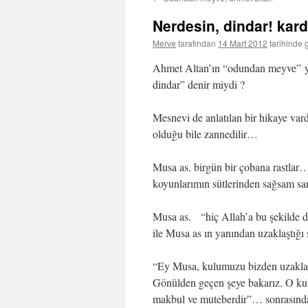
Nerdesin, dindar! ka
Merve
tarafından
14 Mart 2012
tarihinde 
Ahmet Altan’ın “odundan meyve” y
dindar” denir miydi ?
Mesnevi de anlatılan bir hikaye vard
olduğu bile zannedilir…
Musa as. birgün bir çobana rastlar…
koyunlarımın sütlerinden sağsam sana
Musa as. “hiç Allah’a bu şekilde d
ile Musa as ın yanından uzaklaştığı
“Ey Musa, kulumuzu bizden uzaklaştı
Gönülden geçen şeye bakarız. O kulu
makbul ve muteberdir”… sonrasında