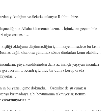
zdan yakınlığını vesilelerle anlatıyor Rabbim bize.
kleşmediğinde Allaha küsmemek lazım… İçimizden geçeni bile
mizi niye vermesin…
ir kişiliği olduğunu düşünmediğim için hikayenin sadece bu kısmı
sa as değil, olsa olsa günümüz sözde dindarları konu olabilir…
p insanların, güya kendilerinden daha az inançlı yaşayan insanları
ını görüyorum… Kendi içlerinde bir dünya kurup orada
tmiyorlar…
n’ın bu yazısı içime dokundu… Özellikle de şu cümlesi
benim
sterişli bir madalya gibi boyunlarına takmıyorlar,
e çıkartmıyorlar
. “