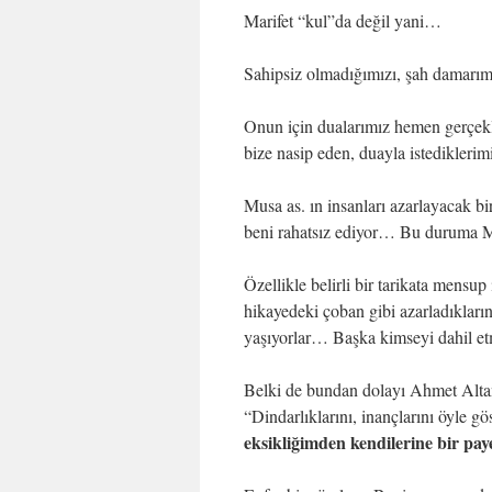
Marifet “kul”da değil yani…
Sahipsiz olmadığımızı, şah damarımı
Onun için dualarımız hemen gerçe
bize nasip eden, duayla istedikleri
Musa as. ın insanları azarlayacak b
beni rahatsız ediyor… Bu duruma Mu
Özellikle belirli bir tarikata mensu
hikayedeki çoban gibi azarladıklar
yaşıyorlar… Başka kimseyi dahil e
Belki de bundan dolayı Ahmet Alta
“Dindarlıklarını, inançlarını öyle gö
eksikliğimden kendilerine bir pay