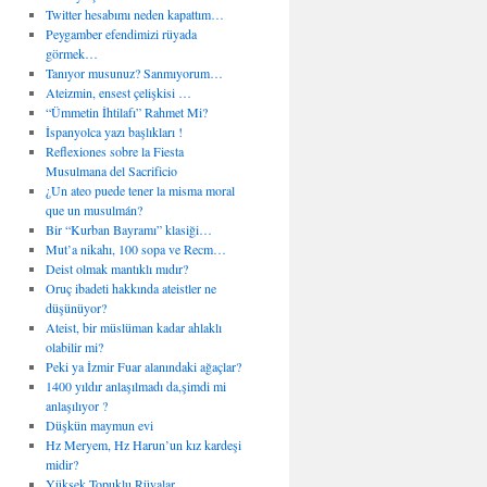
Twitter hesabımı neden kapattım…
Peygamber efendimizi rüyada
görmek…
Tanıyor musunuz? Sanmıyorum…
Ateizmin, ensest çelişkisi …
“Ümmetin İhtilafı” Rahmet Mi?
İspanyolca yazı başlıkları !
Reflexiones sobre la Fiesta
Musulmana del Sacrificio
¿Un ateo puede tener la misma moral
que un musulmán?
Bir “Kurban Bayramı” klasiği…
Mut’a nikahı, 100 sopa ve Recm…
Deist olmak mantıklı mıdır?
Oruç ibadeti hakkında ateistler ne
düşünüyor?
Ateist, bir müslüman kadar ahlaklı
olabilir mi?
Peki ya İzmir Fuar alanındaki ağaçlar?
1400 yıldır anlaşılmadı da,şimdi mi
anlaşılıyor ?
Düşkün maymun evi
Hz Meryem, Hz Harun’un kız kardeşi
midir?
Yüksek Topuklu Rüyalar…