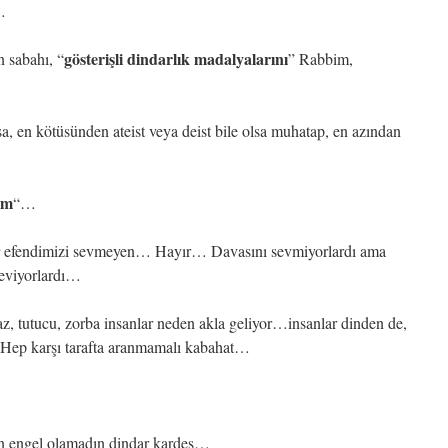
…
gösterişli dindarlık madalyalarını
ün sabahı, “
” Rabbim,
sa, en kötüsünden ateist veya deist bile olsa muhatap, en azından
um
“…
r efendimizi sevmeyen… Hayır… Davasını sevmiyorlardı ama
seviyorlardı…
, tutucu, zorba insanlar neden akla geliyor…insanlar dinden de,
Hep karşı tarafta aranmamalı kabahat…
den engel olamadın dindar kardeş…