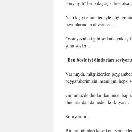
“önyargılı” bir bakış açısı bile olsa
Ya o kişiyi elinin tersiyle ittiği gün
boyunlarından alıverirse…
Oysa yazıdaki gibi şefkatle yaklaşıl
şunu söyler…
Ben böyle iyi dindarları seviyor
“
Var mıydı, müşriklerden peygambe
peygamberimizin insanlığını hepsi 
Günümüzde dindar denilince; bağnaz
dindarlardan da neden korkuyor… 
Soruyorum…
Birileri odunları keserken, sen ne