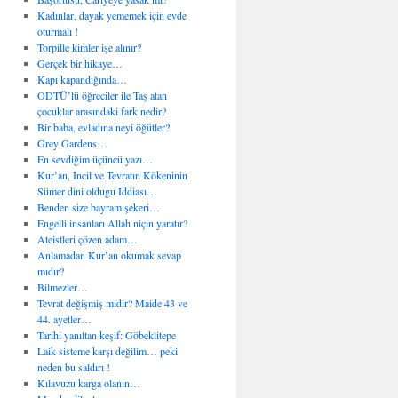
Kadınlar, dayak yememek için evde
oturmalı !
Torpille kimler işe alınır?
Gerçek bir hikaye…
Kapı kapandığında…
ODTÜ’lü öğreciler ile Taş atan
çocuklar arasındaki fark nedir?
Bir baba, evladına neyi öğütler?
Grey Gardens…
En sevdiğim üçüncü yazı…
Kur’an, İncil ve Tevratın Kökeninin
Sümer dini oldugu İddiası…
Benden size bayram şekeri…
Engelli insanları Allah niçin yaratır?
Ateistleri çözen adam…
Anlamadan Kur’an okumak sevap
mıdır?
Bilmezler…
Tevrat değişmiş midir? Maide 43 ve
44. ayetler…
Tarihi yanıltan keşif: Göbeklitepe
Laik sisteme karşı değilim… peki
neden bu saldırı !
Kılavuzu karga olanın…