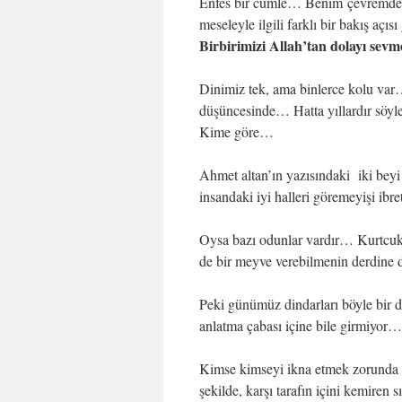
Enfes bir cümle… Benim çevremde “i
meseleyle ilgili farklı bir bakış açıs
Birbirimizi Allah’tan dolayı sev
Dinimiz tek, ama binlerce kolu var
düşüncesinde… Hatta yıllardır söyl
Kime göre…
Ahmet altan’ın yazısındaki iki bey
insandaki iyi halleri göremeyişi ibr
Oysa bazı odunlar vardır… Kurtcuk
de bir meyve verebilmenin derdin
Peki günümüz dindarları böyle bi
anlatma çabası içine bile girmiyor… 
Kimse kimseyi ikna etmek zorunda 
şekilde, karşı tarafın içini kemiren