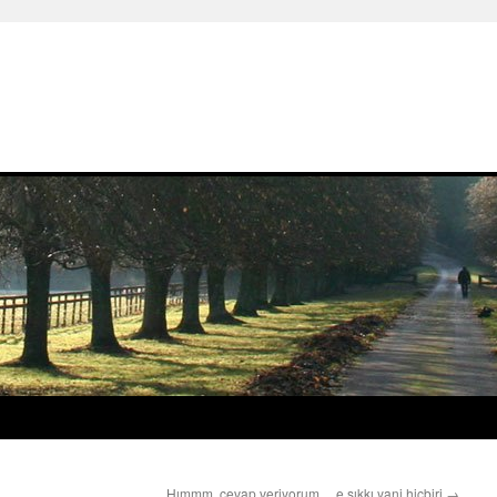
Hımmm, cevap veriyorum… e şıkkı yani hiçbiri
→