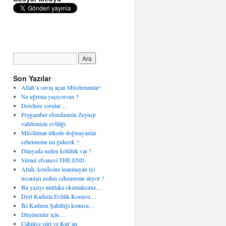
Son Yazılar
Allah’a savaş açan Müslümanlar!
Ne uğruna yaşıyorsun ?
Deistlere sorular…
Peygamber efendimizin Zeynep
validemizle evliliği
Müslüman ülkede doğmayanlar
cehenneme mi gidecek ?
Dünyada neden kötülük var ?
Sümer efsanesi THE END.
Allah, kendisine inanmayan iyi
insanları neden cehenneme atıyor ?
Bu yazıyı mutlaka okumalısınız…
Dört Kadınla Evlilik Konusu…
İki Kadının Şahitliği konusu…
Düşünenler için…
Cahiliye şiiri ve Kur’an