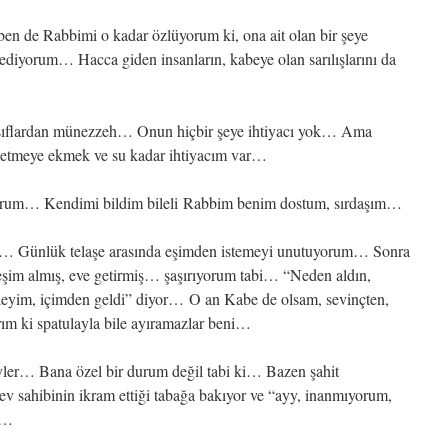
n de Rabbimi o kadar özlüyorum ki, ona ait olan bir şeye
sediyorum… Hacca giden insanların, kabeye olan sarılışlarını da
vasıflardan münezzeh… Onun hiçbir şeye ihtiyacı yok… Ama
setmeye ekmek ve su kadar ihtiyacım var…
yorum… Kendimi bildim bileli Rabbim benim dostum, sırdaşım…
r… Günlük telaşe arasında eşimden istemeyi unutuyorum… Sonra
 eşim almış, eve getirmiş… şaşırıyorum tabi… “Neden aldın,
eyim, içimden geldi” diyor… O an Kabe de olsam, sevinçten,
rım ki spatulayla bile ayıramazlar beni…
yler… Bana özel bir durum değil tabi ki… Bazen şahit
ev sahibinin ikram ettiği tabağa bakıyor ve “ayy, inanmıyorum,
r…