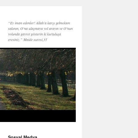
“Ey iman edenler! Allah'a karşı gelmekten
sakının, O'na ulaşmaya yol arayın ve O'nun
yolunda gayret gösterin ki kurtuluşa
eresiniz.” Maide suresi,35
Sosyal Medya