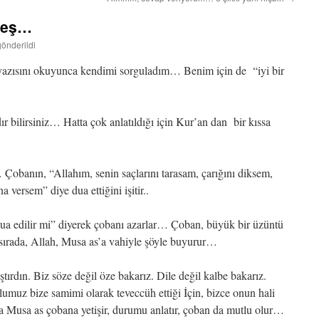
rdeş…
gönderildi
azısını okuyunca kendimi sorguladım… Benim için de “iyi bir
ır bilirsiniz… Hatta çok anlatıldığı için Kur’an dan bir kıssa
 Çobanın, “Allahım, senin saçlarını tarasam, çarığını diksem,
 versem” diye dua ettiğini işitir..
ua edilir mi” diyerek çobanı azarlar… Çoban, büyük bir üzüntü
 sırada, Allah, Musa as’a vahiyle şöyle buyurur…
rdın. Biz söze değil öze bakarız. Dile değil kalbe bakarız.
muz bize samimi olarak teveccüh ettiği İçin, bizce onun hali
 Musa as çobana yetişir, durumu anlatır, çoban da mutlu olur…