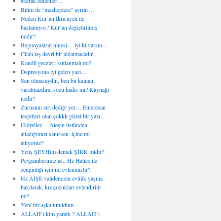
Merak edilenler…
Bilim de “mezheplere” ayrılır…
Neden Kur’an İkra ayeti ile
başlamıyor? Kur’an değiştirilmiş
midir?
Begonyaların ninesi… iyi ki varsın…
Cilalı taş devri bir aldatmacadır…
Kandil geceleri kutlanmalı mı?
Depresyona iyi gelen yazı…
Sen olmasaydın, ben bu kainatı
yaratmazdım; sözü hadis mi? Kaynağı
nedir?
Zurnanın zırt dediği yer… Enteresan
tespitleri olan çokkk güzel bir yazı…
Hıdrellez… Ateşin üstünden
atladığımızı sanırken, içine mi
atlıyoruz?
Yetiş ŞEYHim demek ŞİRK midir?
Peygamberimiz as., Hz Hatice ile
zenginliği için mi evlenmiştir?
Hz AİŞE validemizin evlilik yaşına
bakılarak, kız çocukları evlendirilir
mi?…
Yeni bir aşka tutuldum…
ALLAH’ı kim yarattı ? ALLAH’ı