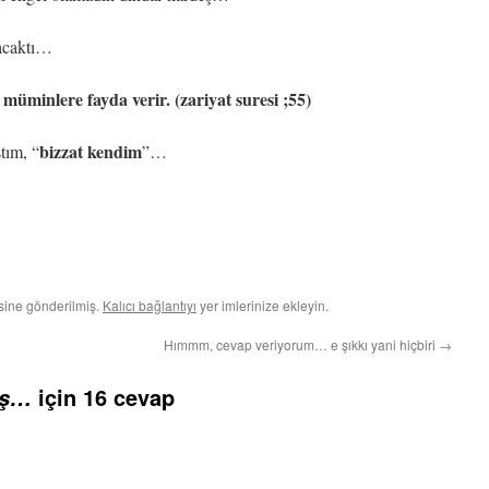
lacaktı…
müminlere fayda verir. (zariyat suresi ;55)
bizzat kendim
tım, “
”…
sine gönderilmiş.
Kalıcı bağlantıyı
yer imlerinize ekleyin.
Hımmm, cevap veriyorum… e şıkkı yani hiçbiri
→
için 16 cevap
eş…