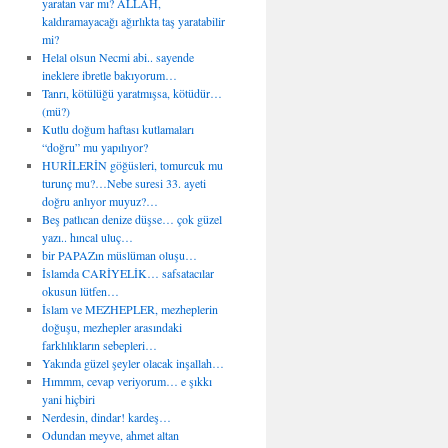
yaratan var mı? ALLAH,
kaldıramayacağı ağırlıkta taş yaratabilir
mi?
Helal olsun Necmi abi.. sayende
ineklere ibretle bakıyorum…
Tanrı, kötülüğü yaratmışsa, kötüdür…
(mü?)
Kutlu doğum haftası kutlamaları
“doğru” mu yapılıyor?
HURİLERİN göğüsleri, tomurcuk mu
turunç mu?…Nebe suresi 33. ayeti
doğru anlıyor muyuz?…
Beş patlıcan denize düşse… çok güzel
yazı.. hıncal uluç…
bir PAPAZın müslüman oluşu…
İslamda CARİYELİK… safsatacılar
okusun lütfen…
İslam ve MEZHEPLER, mezheplerin
doğuşu, mezhepler arasındaki
farklılıkların sebepleri…
Yakında güzel şeyler olacak inşallah…
Hımmm, cevap veriyorum… e şıkkı
yani hiçbiri
Nerdesin, dindar! kardeş…
Odundan meyve, ahmet altan