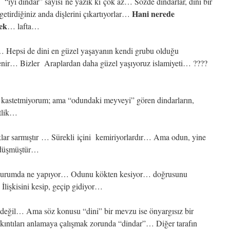
yi dindar” sayısı ne yazık ki çok az… Sözde dindarlar, dini bir
Hani nerede
ı getirdiğiniz anda dişlerini çıkartıyorlar…
mek
… lafta…
… Hepsi de dini en güzel yaşayanın kendi grubu olduğu
enir… Bizler Araplardan daha güzel yaşıyoruz islamiyeti… ????
i kastetmiyorum; ama “odundaki meyveyi” gören dindarların,
etlik…
lar sarmıştır … Sürekli içini kemiriyorlardır… Ama odun, yine
e düşmüştür…
r durumda ne yapıyor… Odunu kökten kesiyor… doğrusunu
İlişkisini kesip, geçip gidiyor…
değil… Ama söz konusu “dini” bir mevzu ise önyargısız bir
 sıkıntıları anlamaya çalışmak zorunda “dindar”… Diğer tarafın