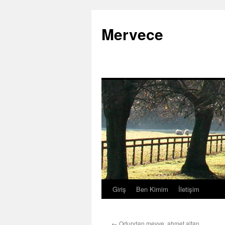
İçeriğe
atla
Mervece
Giriş
Ben Kimim
İletişim
←
Odundan meyve, ahmet altan