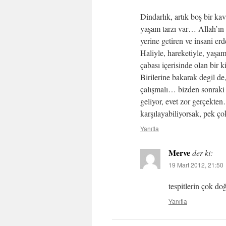
Dindarlık, artık boş bir 
yaşam tarzı var… Allah’ın r
yerine getiren ve insani erd
Haliyle, hareketiyle, yaşa
çabası içerisinde olan bir 
Birilerine bakarak degil d
çalışmalı… bizden sonraki n
geliyor, evet zor gerçekten
karşılayabiliyorsak, pek ç
Yanıtla
Merve
der ki:
19 Mart 2012, 21:50
tespitlerin çok d
Yanıtla