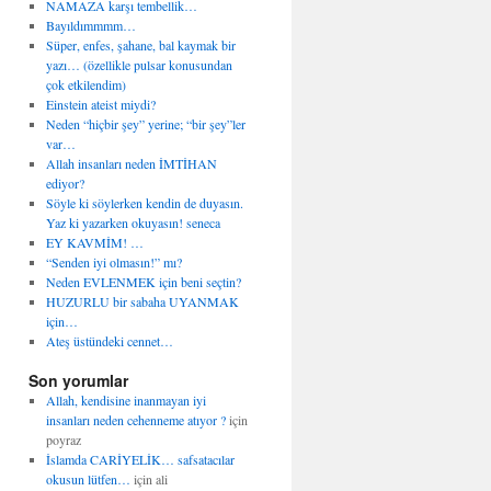
NAMAZA karşı tembellik…
Bayıldımmmm…
Süper, enfes, şahane, bal kaymak bir
yazı… (özellikle pulsar konusundan
çok etkilendim)
Einstein ateist miydi?
Neden “hiçbir şey” yerine; “bir şey”ler
var…
Allah insanları neden İMTİHAN
ediyor?
Söyle ki söylerken kendin de duyasın.
Yaz ki yazarken okuyasın! seneca
EY KAVMİM! …
“Senden iyi olmasın!” mı?
Neden EVLENMEK için beni seçtin?
HUZURLU bir sabaha UYANMAK
için…
Ateş üstündeki cennet…
Son yorumlar
Allah, kendisine inanmayan iyi
insanları neden cehenneme atıyor ?
için
poyraz
İslamda CARİYELİK… safsatacılar
okusun lütfen…
için
ali