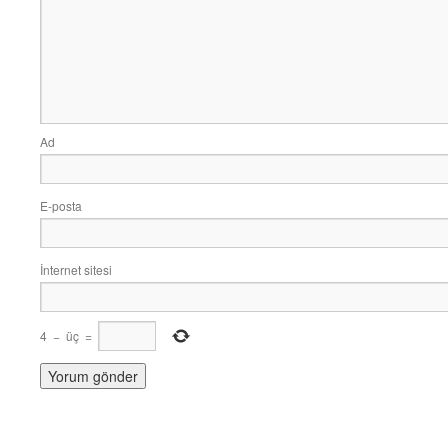
Ad
E-posta
İnternet sitesi
4
−
üç
=