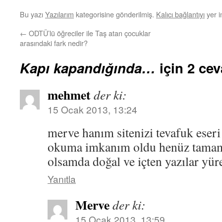
Bu yazı
Yazılarım
kategorisine gönderilmiş.
Kalıcı bağlantıyı
yer i
←
ODTÜ’lü öğreciler ile Taş atan çocuklar
arasındaki fark nedir?
Kapı kapandığında…
için 2 ce
mehmet
der ki:
15 Ocak 2013, 13:24
merve hanım sitenizi tevafuk eseri
okuma imkanım oldu henüz tama
olsamda doğal ve içten yazılar yür
Yanıtla
Merve
der ki:
15 Ocak 2013, 13:59