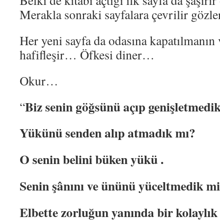
Belki de kitabı açtığı ilk sayfa da şaşı
Merakla sonraki sayfalara çevrilir gözl
Her yeni sayfa da odasına kapatılmanın 
hafifleşir… Öfkesi diner…
Okur…
Biz senin göğsünü açıp genişletmedi
“
Yükünü senden alıp atmadık mı?
O senin belini büken yükü .
Senin şânını ve ününü yüceltmedik m
Elbette zorluğun yanında bir kolaylık 