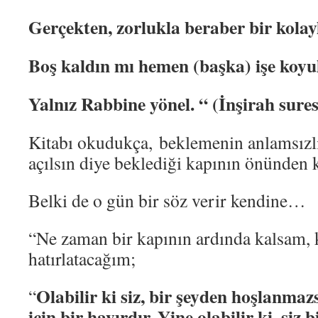
Gerçekten, zorlukla beraber bir kolay
Boş kaldın mı hemen (başka) işe koyu
Yalnız Rabbine yönel.
“ (İnşirah sures
Kitabı okudukça, beklemenin anlamsızlı
açılsın diye beklediği kapının önünden
Belki de o gün bir söz verir kendine…
“Ne zaman bir kapının ardında kalsam,
hatırlatacağım;
Olabilir ki siz, bir şeyden hoşlanmazs
“
için bir hayırdır. Yine olabilir ki, siz b