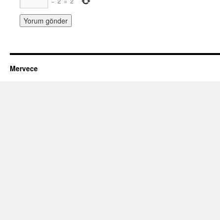
−
2
=
2
Mervece