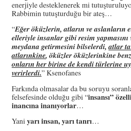
enerjiyle desteklenerek mi tutuşturul
Rabbimin tutuşturduğu bir ateş…
Eğer öküzlerin, atların ve aslanların e
“
elleriyle insanlar gibi resim yapmasını 
meydana getirmesini bilselerdi,
atlar t
atlarınkine
, öküzler öküzlerinkine benz
onların her birine de kendi türlerine 
verirlerdi.
” Ksenofanes
Farkında olmasalar da bu soruyu soranl
insansı” özell
felsefesinde olduğu gibi “
inancına inanıyorlar
…
yarı insan, yarı tanrı
Yani
…