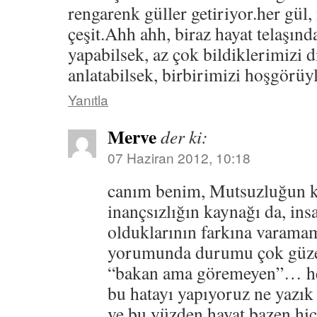
rengarenk güller getiriyor.her gül, 
çeşit.Ahh ahh, biraz hayat telaşınd
yapabilsek, az çok bildiklerimizi
anlatabilsek, birbirimizi hoşgörü
Yanıtla
Merve
der ki:
07 Haziran 2012, 10:18
canım benim, Mutsuzluğun k
inançsızlığın kaynağı da, in
olduklarının farkına varama
yorumunda durumu çok güze
“bakan ama göremeyen”… h
bu hatayı yapıyoruz ne yazı
ve bu yüzden hayat bazen hi