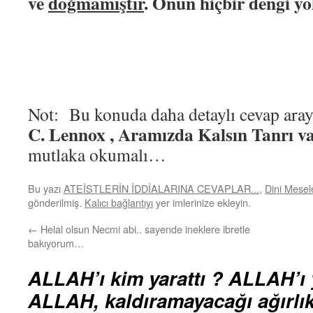
ve
doğmamıştır
. Onun hiçbir dengi 
Not: Bu konuda daha detaylı cevap ara
C. Lennox , Aramızda Kalsın Tanrı v
mutlaka okumalı…
Bu yazı
ATEİSTLERİN İDDİALARINA CEVAPLAR...
,
Dini Mesel
gönderilmiş.
Kalıcı bağlantıyı
yer imlerinize ekleyin.
←
Helal olsun Necmi abi.. sayende ineklere ibretle
bakıyorum…
ALLAH’ı kim yarattı ? ALLAH’ı 
ALLAH, kaldıramayacağı ağırlıkt