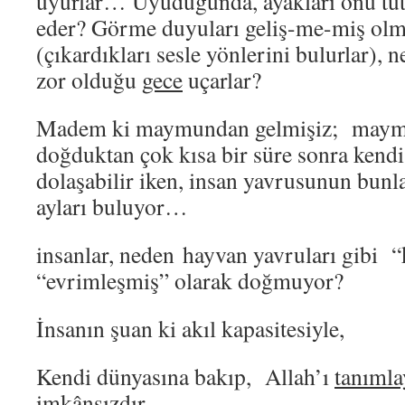
uyurlar… Uyuduğunda, ayakları onu tu
eder? Görme duyuları geliş-me-miş ol
(çıkardıkları sesle yönlerini bulurlar),
zor olduğu
gece
uçarlar?
Madem ki maymundan gelmişiz; maym
doğduktan çok kısa bir süre sonra kendi 
dolaşabilir iken, insan yavrusunun bun
ayları buluyor…
insanlar, neden hayvan yavruları gibi 
“evrimleşmiş” olarak doğmuyor?
İnsanın şuan ki akıl kapasitesiyle,
Kendi dünyasına bakıp, Allah’ı
tanımla
imkânsızdır…