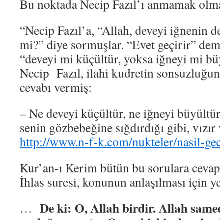
Bu noktada Necip Fazıl’ı anmamak ol
“Necip Fazıl’a, “Allah, deveyi iğnenin de
mi?” diye sormuşlar. “Evet geçirir” de
“deveyi mi küçültür, yoksa iğneyi mi bü
Necip Fazıl, ilahi kudretin sonsuzluğun
cevabı vermiş:
– Ne deveyi küçültür, ne iğneyi büyültür
senin gözbebeğine sığdırdığı gibi, vızır 
http://www.n-f-k.com/nukteler/nasil-gec
Kur’an-ı Kerim bütün bu sorulara cevap
İhlas suresi, konunun anlaşılması için y
De ki: O, Allah birdir. Allah same
…