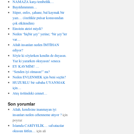
NAMAZA karşı tembellik…
Bayıldımmmm…
Süper, enfes, şahane, bal kaymak bir
yazı… (özellikle pulsar konusundan
çok etkilendim)
Einstein ateist miydi?
Neden “hiçbir şey” yerine; “bir şey”ler
var…
Allah insanları neden İMTİHAN
ediyor?
Söyle ki söylerken kendin de duyasın.
Yaz ki yazarken okuyasın! seneca
EY KAVMİM! …
“Senden iyi olmasın!” mı?
Neden EVLENMEK için beni seçtin?
HUZURLU bir sabaha UYANMAK
için…
Ateş üstündeki cennet…
Son yorumlar
Allah, kendisine inanmayan iyi
insanları neden cehenneme atıyor ?
için
poyraz
İslamda CARİYELİK… safsatacılar
okusun lütfen…
için
ali