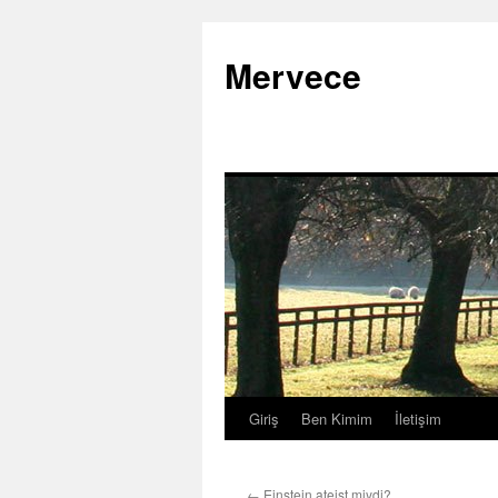
İçeriğe
atla
Mervece
Giriş
Ben Kimim
İletişim
←
Einstein ateist miydi?