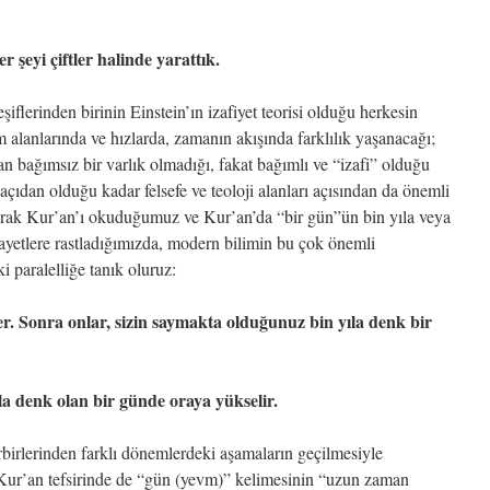
r şeyi çiftler halinde yarattık.
iflerinden birinin Einstein’ın izafiyet teorisi olduğu herkesin
 alanlarında ve hızlarda, zamanın akışında farklılık yaşanacağı;
n bağımsız bir varlık olmadığı, fakat bağımlı ve “izafi” olduğu
 açıdan olduğu kadar felsefe ve teoloji alanları açısından da önemli
larak Kur’an’ı okuduğumuz ve Kur’an’da “bir gün”ün bin yıla veya
r ayetlere rastladığımızda, modern bilimin bu çok önemli
i paralelliğe tanık oluruz:
er. Sonra onlar, sizin saymakta olduğunuz bin yıla denk bir
ıla denk olan bir günde oraya yükselir.
birlerinden farklı dönemlerdeki aşamaların geçilmesiyle
Kur’an tefsirinde de “gün (yevm)” kelimesinin “uzun zaman