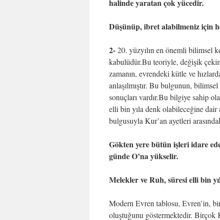
halinde yaratan çok yücedir.
Düşünüp, ibret alabilmeniz için he
2-
20. yüzyılın en önemli bilimsel keş
kabulüdür.Bu teoriyle, değişik çekim
zamanın, evrendeki kütle ve hızlarda
anlaşılmıştır. Bu bulgunun, bilimsel
sonuçları vardır.Bu bilgiye sahip o
elli bin yıla denk olabileceğine dai
bulgusuyla Kur’an ayetleri arasındak
Gökten yere bütün işleri idare ed
günde O’na yükselir.
Melekler ve Ruh, süresi elli bin y
Modern Evren tablosu, Evren’in, bir
oluştuğunu göstermektedir. Birçok 