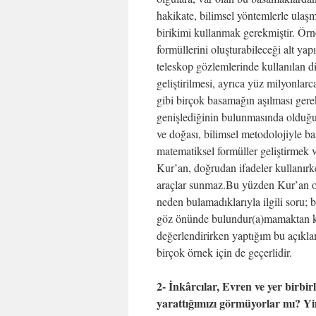
hakikate, bilimsel yöntemlerle ulaşm
birikimi kullanmak gerekmiştir. Örn
formüllerini oluşturabileceği alt yap
teleskop gözlemlerinde kullanılan diğ
geliştirilmesi, ayrıca yüz milyonlar
gibi birçok basamağın aşılması ger
genişlediğinin bulunmasında olduğu 
ve doğası, bilimsel metodolojiyle ba
matematiksel formüller geliştirmek ve
Kur’an, doğrudan ifadeler kullanırke
araçlar sunmaz.Bu yüzden Kur’an oku
neden bulamadıklarıyla ilgili soru;
göz önünde bulundur(a)mamaktan kay
değerlendirirken yaptığım bu açıklam
birçok örnek için de geçerlidir.
2- İnkârcılar, Evren ve yer birbirl
yarattığımızı görmüyorlar mı? Y