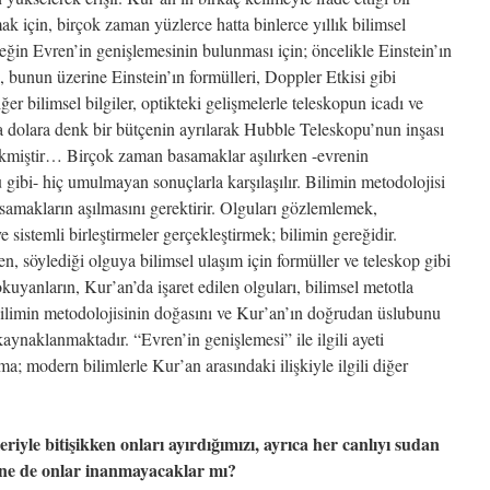
ak için, birçok zaman yüzlerce hatta binlerce yıllık bilimsel
eğin Evren’in genişlemesinin bulunması için; öncelikle Einstein’ın
ı, bunun üzerine Einstein’ın formülleri, Doppler Etkisi gibi
er bilimsel bilgiler, optikteki gelişmelerle teleskopun icadı ve
ca dolara denk bir bütçenin ayrılarak Hubble Teleskopu’nun inşası
ekmiştir… Birçok zaman basamaklar aşılırken -evrenin
gibi- hiç umulmayan sonuçlarla karşılaşılır. Bilimin metodolojisi
samakların aşılmasını gerektirir. Olguları gözlemlemek,
 sistemli birleştirmeler gerçekleştirmek; bilimin gereğidir.
n, söylediği olguya bilimsel ulaşım için formüller ve teleskop gibi
yanların, Kur’an’da işaret edilen olguları, bilimsel metotla
 bilimin metodolojisinin doğasını ve Kur’an’ın doğrudan üslubunu
naklanmaktadır. “Evren’in genişlemesi” ile ilgili ayeti
a; modern bilimlerle Kur’an arasındaki ilişkiyle ilgili diğer
eriyle bitişikken onları ayırdığımızı, ayrıca her canlıyı sudan
ine de onlar inanmayacaklar mı?