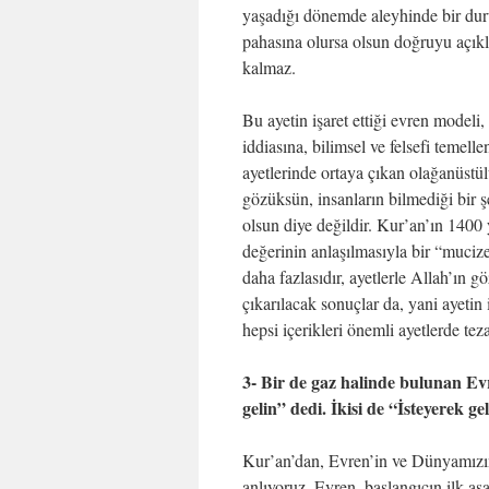
yaşadığı dönemde aleyhinde bir duru
pahasına olursa olsun doğruyu açıkla
kalmaz.
Bu ayetin işaret ettiği evren modeli
iddiasına, bilimsel ve felsefi teme
ayetlerinde ortaya çıkan olağanüstül
gözüksün, insanların bilmediği bir ş
olsun diye değildir. Kur’an’ın 1400 y
değerinin anlaşılmasıyla bir “muci
daha fazlasıdır, ayetlerle Allah’ın g
çıkarılacak sonuçlar da, yani ayetin
hepsi içerikleri önemli ayetlerde tez
3- Bir de gaz halinde bulunan Ev
gelin” dedi. İkisi de “İsteyerek ge
Kur’an’dan, Evren’in ve Dünyamızın
anlıyoruz. Evren, başlangıcın ilk 