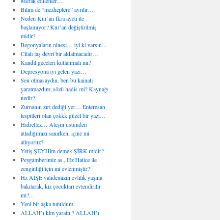
Merak edilenler…
Bilim de “mezheplere” ayrılır…
Neden Kur’an İkra ayeti ile
başlamıyor? Kur’an değiştirilmiş
midir?
Begonyaların ninesi… iyi ki varsın…
Cilalı taş devri bir aldatmacadır…
Kandil geceleri kutlanmalı mı?
Depresyona iyi gelen yazı…
Sen olmasaydın, ben bu kainatı
yaratmazdım; sözü hadis mi? Kaynağı
nedir?
Zurnanın zırt dediği yer… Enteresan
tespitleri olan çokkk güzel bir yazı…
Hıdrellez… Ateşin üstünden
atladığımızı sanırken, içine mi
atlıyoruz?
Yetiş ŞEYHim demek ŞİRK midir?
Peygamberimiz as., Hz Hatice ile
zenginliği için mi evlenmiştir?
Hz AİŞE validemizin evlilik yaşına
bakılarak, kız çocukları evlendirilir
mi?…
Yeni bir aşka tutuldum…
ALLAH’ı kim yarattı ? ALLAH’ı