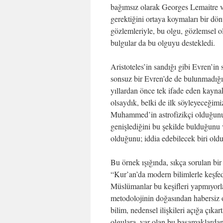
bağımsız olarak Georges Lemaitre v
gerektiğini ortaya koymaları bir dö
gözlemleriyle, bu olgu, gözlemsel 
bulgular da bu olguyu destekledi.
Aristoteles’in sandığı gibi Evren’in 
sonsuz bir Evren’de de bulunmadığım
yıllardan önce tek ifade eden kayna
olsaydık, belki de ilk söyleyeceğimi
Muhammed’in astrofizikçi olduğunu 
genişlediğini bu şekilde bulduğunu v
olduğunu; iddia edebilecek biri ol
Bu örnek ışığında, sıkça sorulan bi
“Kur’an’da modern bilimlerle keşfe
Müslümanlar bu keşifleri yapmıyorla
metodolojinin doğasından habersiz o
bilim, nedensel ilişkileri açığa çıka
olgulara, var olan bu basamaklardan 