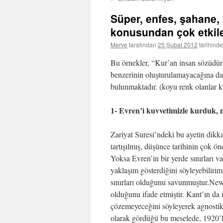
Süper, enfes, şahane, 
konusundan çok etkil
Merve
tarafından
25 Şubat 2012
tarihinde
Bu örnekler, “Kur’an insan sözüdür” 
benzerinin oluşturulamayacağına da
bulunmaktadır. (koyu renk olanlar k
1- Evren’i kuvvetimizle kurduk, 
Zariyat Suresi’ndeki bu ayetin dikkat
tartışılmış, düşünce tarihinin çok 
Yoksa Evren’in bir yerde sınırları va
yaklaşım gösterdiğini söyleyebilirim.
sınırları olduğunu savunmuştur.Newt
olduğunu ifade etmiştir. Kant’ın da
çözemeyeceğini söyleyerek agnostik
olarak gördüğü bu meselede, 1920’li 