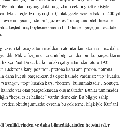
 Diğer atomlar, başlangıçtaki bu gazların çekim gücü etkisiyle
içindeki süreçlerle oluşmuştur. Çıplak gözle evrene bakan 1400 yıl
n, evrenin geçmişinde bir “gaz evresi” olduğunu bilebilmesine
ılda keşfedilmiş böylesine önemli bir bilimsel gerçeğin, tesadüfen
r.
ğı evren tablosuyla tüm maddenin atomlardan, atomların ise daha
endik. Mikro-fiziğin en önemli bilgilerinden biri bu parçacıkların
nlü fizikçi Paul Dirac, bu konudaki çalışmalarından ötürü 1933
r. Elektrona karşı pozitron, protona karşı anti-proton, nötrona
in daha küçük parçacıkları da eşler halinde vardırlar; “up” kuarka
ı “strange”, “top” kuarka karşı “bottom” bulunmaktadır…Sonuçta
r halinde var olan parçacıklardan oluşmaktadır. Bunlar tüm maddi
lığın “hepsi eşler halinde” vardır, demektir. Bu bilgiye sahip
 ayetleri okuduğumuzda; evrenin bu çok temel bilgisiyle Kur’ani
di benliklerinden ve daha bilmediklerinden hepsini eşler