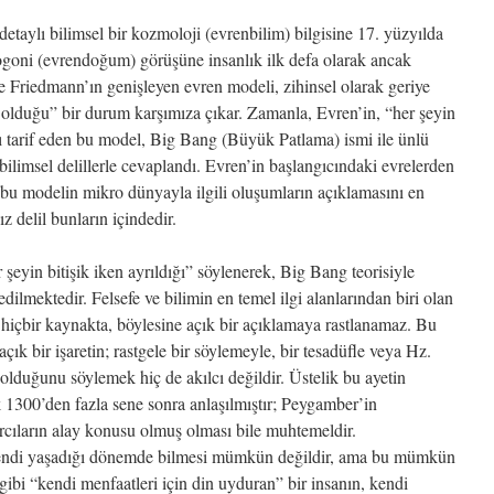
detaylı bilimsel bir kozmoloji (evrenbilim) bilgisine 17. yüzyılda
ogoni (evrendoğum) görüşüne insanlık ilk defa olarak ancak
ve Friedmann’ın genişleyen evren modeli, zihinsel olarak geriye
k olduğu” bir durum karşımıza çıkar. Zamanla, Evren’in, “her şeyin
ı tarif eden bu model, Big Bang (Büyük Patlama) ismi ile ünlü
 bilimsel delillerle cevaplandı. Evren’in başlangıcındaki evrelerden
u modelin mikro dünyayla ilgili oluşumların açıklamasını en
z delil bunların içindedir.
 şeyin bitişik iken ayrıldığı” söylenerek, Big Bang teorisiyle
dilmektedir. Felsefe ve bilimin en temel ilgi alanlarından biri olan
 hiçbir kaynakta, böylesine açık bir açıklamaya rastlanamaz. Bu
çık bir işaretin; rastgele bir söylemeyle, bir tesadüfle veya Hz.
olduğunu söylemek hiç de akılcı değildir. Üstelik bu ayetin
1300’den fazla sene sonra anlaşılmıştır; Peygamber’in
rcıların alay konusu olmuş olması bile muhtemeldir.
, kendi yaşadığı dönemde bilmesi mümkün değildir, ama bu mümkün
ği gibi “kendi menfaatleri için din uyduran” bir insanın, kendi