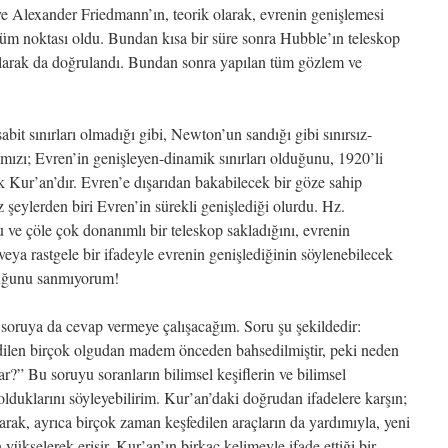
e Alexander Friedmann’ın, teorik olarak, evrenin genişlemesi
nüm noktası oldu. Bundan kısa bir süre sonra Hubble’ın teleskop
olarak da doğrulandı. Bundan sonra yapılan tüm gözlem ve
sabit sınırları olmadığı gibi, Newton’un sandığı gibi sınırsız-
ızı; Evren’in genişleyen-dinamik sınırları olduğunu, 1920’li
k Kur’an’dır. Evren’e dışarıdan bakabilecek bir göze sahip
z şeylerden biri Evren’in sürekli genişlediği olurdu. Hz.
ve çöle çok donanımlı bir teleskop sakladığını, evrenin
eya rastgele bir ifadeyle evrenin genişlediğinin söylenebilecek
duğunu sanmıyorum!
r soruya da cevap vermeye çalışacağım. Soru şu şekildedir:
dilen birçok olgudan madem önceden bahsedilmiştir, peki neden
r?” Bu soruyu soranların bilimsel keşiflerin ve bilimsel
lduklarını söyleyebilirim. Kur’an’daki doğrudan ifadelere karşın;
rtarak, ayrıca birçok zaman keşfedilen araçların da yardımıyla, yeni
yükselerek erişir. Kur’an’ın birkaç kelimeyle ifade ettiği bir