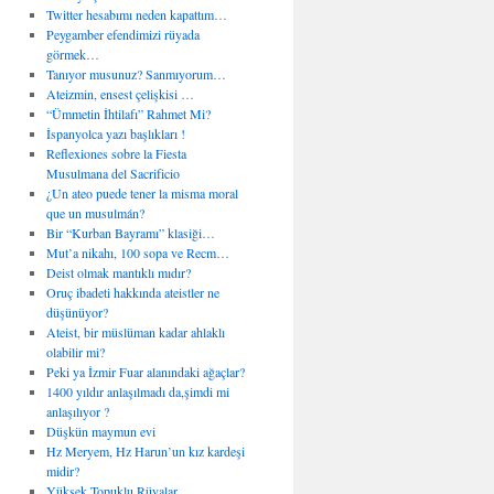
Twitter hesabımı neden kapattım…
Peygamber efendimizi rüyada
görmek…
Tanıyor musunuz? Sanmıyorum…
Ateizmin, ensest çelişkisi …
“Ümmetin İhtilafı” Rahmet Mi?
İspanyolca yazı başlıkları !
Reflexiones sobre la Fiesta
Musulmana del Sacrificio
¿Un ateo puede tener la misma moral
que un musulmán?
Bir “Kurban Bayramı” klasiği…
Mut’a nikahı, 100 sopa ve Recm…
Deist olmak mantıklı mıdır?
Oruç ibadeti hakkında ateistler ne
düşünüyor?
Ateist, bir müslüman kadar ahlaklı
olabilir mi?
Peki ya İzmir Fuar alanındaki ağaçlar?
1400 yıldır anlaşılmadı da,şimdi mi
anlaşılıyor ?
Düşkün maymun evi
Hz Meryem, Hz Harun’un kız kardeşi
midir?
Yüksek Topuklu Rüyalar…