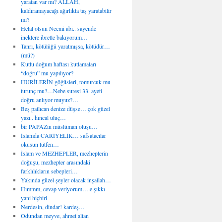
yaratan var mı? ALLAH,
kaldıramayacağı ağırlıkta taş yaratabilir
mi?
Helal olsun Necmi abi.. sayende
ineklere ibretle bakıyorum…
Tanrı, kötülüğü yaratmışsa, kötüdür…
(mü?)
Kutlu doğum haftası kutlamaları
“doğru” mu yapılıyor?
HURİLERİN göğüsleri, tomurcuk mu
turunç mu?…Nebe suresi 33. ayeti
doğru anlıyor muyuz?…
Beş patlıcan denize düşse… çok güzel
yazı.. hıncal uluç…
bir PAPAZın müslüman oluşu…
İslamda CARİYELİK… safsatacılar
okusun lütfen…
İslam ve MEZHEPLER, mezheplerin
doğuşu, mezhepler arasındaki
farklılıkların sebepleri…
Yakında güzel şeyler olacak inşallah…
Hımmm, cevap veriyorum… e şıkkı
yani hiçbiri
Nerdesin, dindar! kardeş…
Odundan meyve, ahmet altan