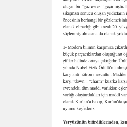
oluşan bir “gaz evresi” geçirmiştir.
sıkışması sonucu oluşan yıldızların 
öncesinin herhangi bir gözlemcisini
olanak olmadığı gibi ancak 20. yüzy
söylenmiş olmasına da olanak yoktu
1-
Modern bilimin karşımıza çıkardı
küçük parçacıklardan oluştuğunu öğr
çiftler halinde ortaya çıktığıdır. Ü
yılında Nobel Fizik Ödülü’nü almıştı
karşı anti-nötron mevcuttur. Madden
karşı “down”, “charm” kuarka karş
evrendeki tüm maddi varlıklar, eşle
varlığı oluşturdukları için maddi var
olarak Kur’an’a bakıp, Kur’an’da şu
uyumu keşfederiz:
Yeryüzünün bitirdiklerinden, ken