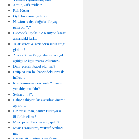
Ateist, kafir midir ?
Ruh Kusar
Öyle bir zaman gelir ki…
Newton, vahşi doğada dünyaya
gelseydi ???
Facebook sayfası ile Kamyon kasası
arasındaki fark…
Talak suresi 4, ateistlerin iddia ettiği
gibi mi?
Ahzab 50 ve Peygamberimizin çok
eşliliği ile ilgili merak edilenler…
Dans ederek ibadet olur mu?
Eyüp Sultan hz. kabrindeki ibretlik
haller…
Reenkarnasyon var mıdır? İnsanın
yaradılışı nasıldır?
Selam …. ???
Bahçe sahipleri kıssasındaki önemli
ayrıntı…
Bir müslüman, namaz kılmıyorsa
öldürülmeli mi?
Mısır piramitleri neden yapıldı?
Mısır Piramiti mi, “Yusuf Ambarı”
mı?
Başörtüsü, Cariyeye yasak mı?