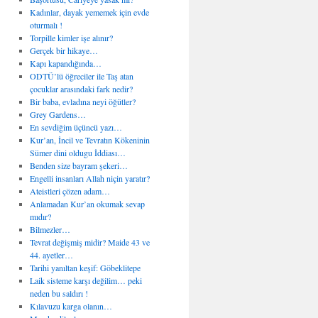
Kadınlar, dayak yememek için evde
oturmalı !
Torpille kimler işe alınır?
Gerçek bir hikaye…
Kapı kapandığında…
ODTÜ’lü öğreciler ile Taş atan
çocuklar arasındaki fark nedir?
Bir baba, evladına neyi öğütler?
Grey Gardens…
En sevdiğim üçüncü yazı…
Kur’an, İncil ve Tevratın Kökeninin
Sümer dini oldugu İddiası…
Benden size bayram şekeri…
Engelli insanları Allah niçin yaratır?
Ateistleri çözen adam…
Anlamadan Kur’an okumak sevap
mıdır?
Bilmezler…
Tevrat değişmiş midir? Maide 43 ve
44. ayetler…
Tarihi yanıltan keşif: Göbeklitepe
Laik sisteme karşı değilim… peki
neden bu saldırı !
Kılavuzu karga olanın…