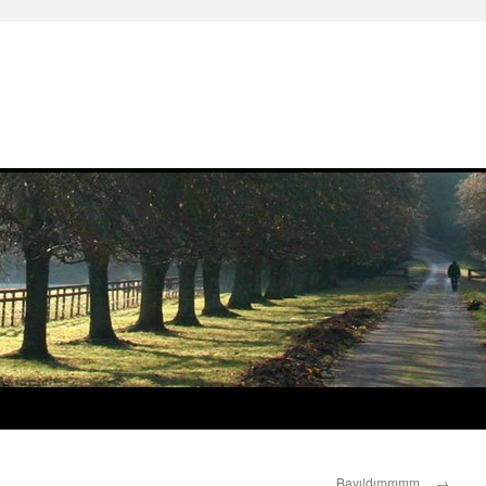
Bayıldımmmm…
→