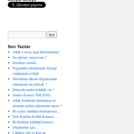
Son Yazılar
Allah’a savaş açan Müslümanlar!
Ne uğruna yaşıyorsun ?
Deistlere sorular…
Peygamber efendimizin Zeynep
validemizle evliliği
Müslüman ülkede doğmayanlar
cehenneme mi gidecek ?
Dünyada neden kötülük var ?
Sümer efsanesi THE END.
Allah, kendisine inanmayan iyi
insanları neden cehenneme atıyor ?
Bu yazıyı mutlaka okumalısınız…
Dört Kadınla Evlilik Konusu…
İki Kadının Şahitliği konusu…
Düşünenler için…
Cahiliye şiiri ve Kur’an