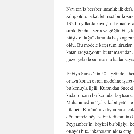
Newton’la beraber insanlık ilk defa 
sahip oldu. Fakat bilimsel bir kozm
1920’li yıllarda kavuştu. Lemaitre 
sarıldığında, “yerin ve göğün bitişi
bitişik olduğu” durumla başlangıcın
oldu. Bu modele karşı tüm itirazlar,
kalan radyasyonun bulunmasından, b
güzel şekilde sunmasına kadar sayısı
Enbiya Suresi’nin 30. ayetinde, “her
ortaya konan evren modeline işaret e
bu konuyla ilgili, Kuran’dan önceki
kadar önemli bir konuda, böylesine a
Muhammed’in “şahsi kabiliyeti” ile 
hikmeti, Kur’an’ın vahyinden ancak 
döneminde böylesi bir iddianın inkâ
Peygamber’in, böylesi bir bilgiyi
olsaydı bile, inkârcıların iddia etti