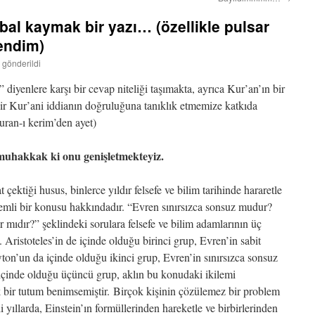
bal kaymak bir yazı… (özellikle pulsar
endim)
 gönderildi
diyenlere karşı bir cevap niteliği taşımakta, ayrıca Kur’an’ın bir
ir Kur’ani iddianın doğruluğuna tanıklık etmemize katkıda
uran-ı kerim’den ayet)
muhakkak ki onu genişletmekteyiz.
 çektiği husus, binlerce yıldır felsefe ve bilim tarihinde hararetle
önemli bir konusu hakkındadır. “Evren sınırsızca sonsuz mudur?
r mıdır?” şeklindeki sorulara felsefe ve bilim adamlarının üç
 Aristoteles’in de içinde olduğu birinci grup, Evren’in sabit
on’un da içinde olduğu ikinci grup, Evren’in sınırsızca sonsuz
 içinde olduğu üçüncü grup, aklın bu konudaki ikilemi
 bir tutum benimsemiştir. Birçok kişinin çözülemez bir problem
yıllarda, Einstein’ın formüllerinden hareketle ve birbirlerinden