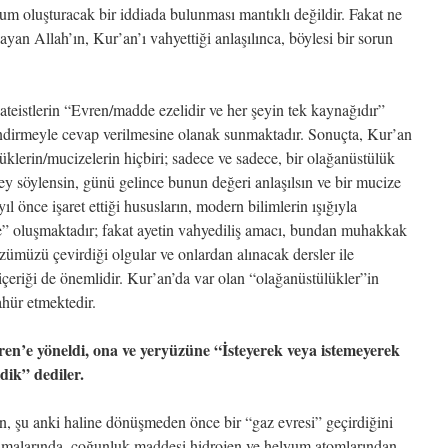
m oluşturacak bir iddiada bulunması mantıklı değildir. Fakat ne
yan Allah’ın, Kur’an’ı vahyettiği anlaşılınca, böylesi bir sorun
, ateistlerin “Evren/madde ezelidir ve her şeyin tek kaynağıdır”
llendirmeyle cevap verilmesine olanak sunmaktadır. Sonuçta, Kur’an
üklerin/mucizelerin hiçbiri; sadece ve sadece, bir olağanüstülük
ey söylensin, günü gelince bunun değeri anlaşılsın ve bir mucize
ıl önce işaret ettiği hususların, modern bilimlerin ışığıyla
ze” oluşmaktadır; fakat ayetin vahyediliş amacı, bundan muhakkak
özümüzü çevirdiği olgular ve onlardan alınacak dersler ile
 içeriği de önemlidir. Kur’an’da var olan “olağanüstülükler”in
ahür etmektedir.
ren’e yöneldi, ona ve yeryüzüne “İsteyerek veya istemeyerek
ldik” dediler.
, şu anki haline dönüşmeden önce bir “gaz evresi” geçirdiğini
aşamalarında, çoğunluk maddesi hidrojen ve helyum atomlarından