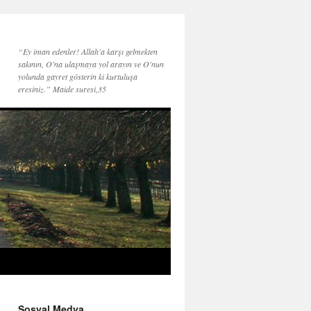
“Ey iman edenler! Allah'a karşı gelmekten
sakının, O'na ulaşmaya yol arayın ve O'nun
yolunda gayret gösterin ki kurtuluşa
eresiniz.” Maide suresi,35
Sosyal Medya