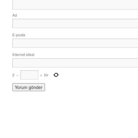
Ad
E-posta
İnternet sitesi
2
−
=
bir