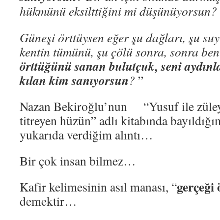
hükmünü eksilttiğini mi düşünüyorsun?
Güneşi örttüysen eğer şu dağları, şu suy
kentin tümünü, şu çölü sonra, sonra ben
örttüğünü sanan bulutçuk, seni aydınl
kılan kim sanıyorsun
?
”
Nazan Bekiroğlu’nun “Yusuf ile züley
titreyen hüzün” adlı kitabında bayıldığ
yukarıda verdiğim alıntı…
Bir çok insan bilmez…
gerçeği 
Kafir kelimesinin asıl manası, “
demektir…