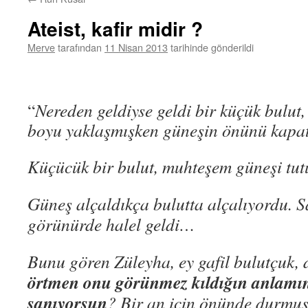
Ateist, kafir midir ?
Merve
tarafından
11 Nisan 2013
tarihinde gönderildi
“
Nereden geldiyse geldi bir küçük bulut,
boyu yaklaşmışken güneşin önünü kapa
Küçücük bir bulut, muhteşem güneşi tu
Güneş alçaldıkça bulutta alçalıyordu. 
görünürde halel geldi…
Bunu gören Züleyha, ey gafil bulutçuk, 
örtmen onu görünmez kıldığın anlamın
sanıyorsun
? Bir an için önünde durmuş