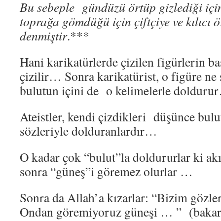
Bu sebeple gündüzü örtüp gizlediği içi
toprağa gömdüğü için çiftçiye ve kılıcı ö
denmiştir
.***
Hani karikatürlerde çizilen figürlerin ba
çizilir… Sonra karikatürist, o figüre ne
bulutun içini de o kelimelerle dolduru
Ateistler, kendi çizdikleri düşünce bulu
sözleriyle dolduranlardır…
O kadar çok “bulut”la doldururlar ki akı
sonra “güneş”i göremez olurlar …
Sonra da Allah’a kızarlar: “Bizim göz
Ondan göremiyoruz güneşi … ” (bakara 