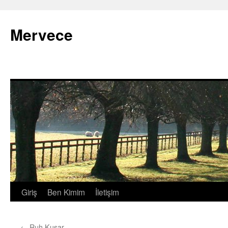
İçeriğe
atla
Mervece
Giriş
Ben Kimim
İletişim
←
Ruh Kusar