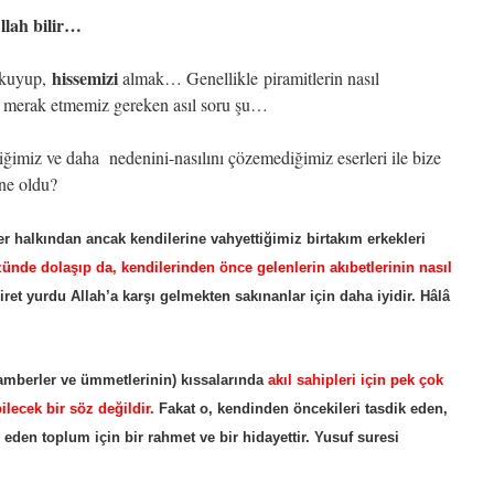
llah bilir…
hissemizi
 okuyup,
almak… Genellikle piramitlerin nasıl
 merak etmemiz gereken asıl soru şu…
diğimiz ve daha nedenini-nasılını çözemediğimiz eserleri ile bize
 ne oldu?
r halkından ancak kendilerine vahyettiğimiz birtakım erkekleri
ünde dolaşıp da, kendilerinden önce gelenlerin akıbetlerinin nasıl
iret yurdu Allah’a karşı gelmekten sakınanlar için daha iyidir. Hâlâ
amberler ve ümmetlerinin) kıssalarında
akıl sahipleri için pek çok
lecek bir söz değildir.
Fakat o, kendinden öncekileri tasdik eden,
n eden toplum için bir rahmet ve bir hidayettir. Yusuf suresi