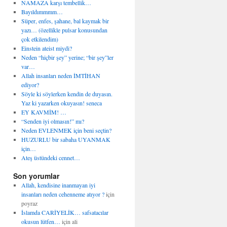
NAMAZA karşı tembellik…
Bayıldımmmm…
Süper, enfes, şahane, bal kaymak bir
yazı… (özellikle pulsar konusundan
çok etkilendim)
Einstein ateist miydi?
Neden “hiçbir şey” yerine; “bir şey”ler
var…
Allah insanları neden İMTİHAN
ediyor?
Söyle ki söylerken kendin de duyasın.
Yaz ki yazarken okuyasın! seneca
EY KAVMİM! …
“Senden iyi olmasın!” mı?
Neden EVLENMEK için beni seçtin?
HUZURLU bir sabaha UYANMAK
için…
Ateş üstündeki cennet…
Son yorumlar
Allah, kendisine inanmayan iyi
insanları neden cehenneme atıyor ?
için
poyraz
İslamda CARİYELİK… safsatacılar
okusun lütfen…
için
ali