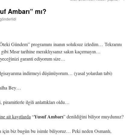
suf Ambarı” mı?
 gönderildi
“Öteki Gündem” programını inanın soluksuz izledim… Tekrarını
gibi Mısır tarihine meraklıysanız sakın kaçırmayın…
eyeceğinizi garanti ediyorum size…
lgisayarıma indirmeyi düşünüyorum… (yasal yolardan tabi)
i Talha Bey…
piramitlerle ilgili anlattıkları oldu…
Yusuf Ambarı
e ait kayıtlarda
“
” denildiğini biliyor muydunuz?
ığı için biz bugün bu isimle biliyoruz… Peki neden Osmanlı,