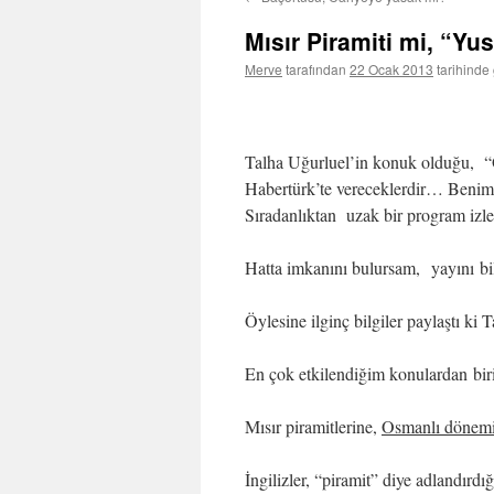
Mısır Piramiti mi, “Yu
Merve
tarafından
22 Ocak 2013
tarihinde
Talha Uğurluel’in konuk olduğu, 
Habertürk’te vereceklerdir… Benim 
Sıradanlıktan uzak bir program izl
Hatta imkanını bulursam, yayını bi
Öylesine ilginç bilgiler paylaştı k
En çok etkilendiğim konulardan biri, 
Mısır piramitlerine,
Osmanlı dönemin
İngilizler, “piramit” diye adlandırd