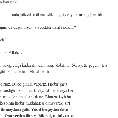
a katarsak,
, bunlarında yüksek mühendislik bilgisiyle yapılması gerekirdi…
ağını
da düşünürsek, yiyecekler nasıl saklanır?
rında”…
 tabiki Allah…
ği ve öğrettiği kadar ilimden nasip alabilir… 56. ayette geçen” Biz
ririz” ifadesinin Elmalı tefsiri..
ırırız. Dilediğimizi yaparız. Hiçbir şarta
 istediğimizi dünyada veya ahirette veya her
re, nimetlere mazhar kılarız. Binaenaleyh bu
 kesbinin hiçbir müdahalesi olmayarak, sırf
esi ile meydana gelir. Yusuf herşeyden önce
Ona verilen ilim ve hikmet, nübüvvet ve
di: