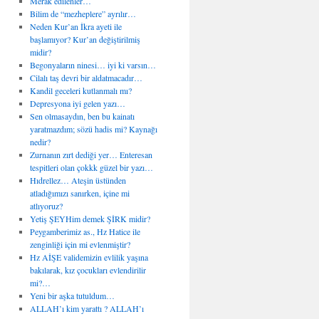
Merak edilenler…
Bilim de “mezheplere” ayrılır…
Neden Kur’an İkra ayeti ile
başlamıyor? Kur’an değiştirilmiş
midir?
Begonyaların ninesi… iyi ki varsın…
Cilalı taş devri bir aldatmacadır…
Kandil geceleri kutlanmalı mı?
Depresyona iyi gelen yazı…
Sen olmasaydın, ben bu kainatı
yaratmazdım; sözü hadis mi? Kaynağı
nedir?
Zurnanın zırt dediği yer… Enteresan
tespitleri olan çokkk güzel bir yazı…
Hıdrellez… Ateşin üstünden
atladığımızı sanırken, içine mi
atlıyoruz?
Yetiş ŞEYHim demek ŞİRK midir?
Peygamberimiz as., Hz Hatice ile
zenginliği için mi evlenmiştir?
Hz AİŞE validemizin evlilik yaşına
bakılarak, kız çocukları evlendirilir
mi?…
Yeni bir aşka tutuldum…
ALLAH’ı kim yarattı ? ALLAH’ı