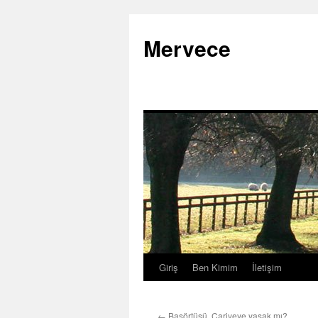
İçeriğe
atla
Mervece
Giriş
Ben Kimim
İletişim
←
Başörtüsü, Cariyeye yasak mı?