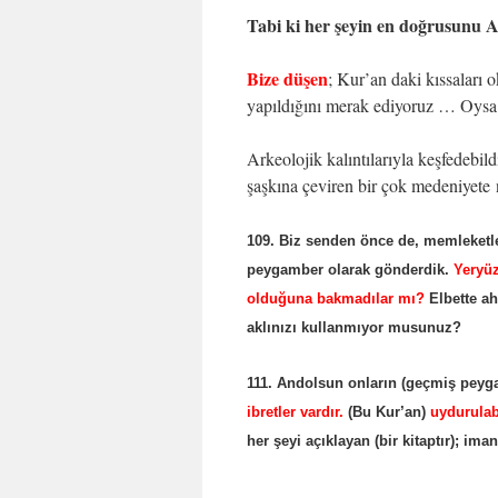
Tabi ki her şeyin en doğrusunu A
Bize düşen
; Kur’an daki kıssaları
yapıldığını merak ediyoruz … Oysa
Arkeolojik kalıntılarıyla keşfedebil
şaşkına çeviren bir çok medeniyete
109. Biz senden önce de, memleketle
peygamber olarak gönderdik.
Yeryüz
olduğuna bakmadılar mı?
Elbette ah
aklınızı kullanmıyor musunuz?
111. Andolsun onların (geçmiş peyg
ibretler vardır.
(Bu Kur’an)
uydurulabi
her şeyi açıklayan (bir kitaptır); ima