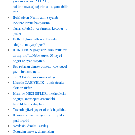
yaratan var mı? ALLAH,
kaldıramayacağı ağırlıkta taş yaratabilir
mi?
Helal olsun Necmi abi.. sayende
ineklere ibretle bakıyorum…
Tanrı, kötülüğü yaratmışsa, kötüdür…
(mü?)
Kutlu doğum haftası kutlamaları
“doğru” mu yapılıyor?
HURİLERİN göğüsleri, tomurcuk mu
turunç mu?…Nebe suresi 33. ayeti
doğru anlıyor muyuz?…
Beş patlıcan denize düşse… çok güzel
yazı.. hıncal uluç…
bir PAPAZın müslüman oluşu…
İslamda CARİYELİK… safsatacılar
okusun lütfen…
İslam ve MEZHEPLER, mezheplerin
doğuşu, mezhepler arasındaki
farklılıkların sebepleri…
Yakında güzel şeyler olacak inşallah…
Hımmm, cevap veriyorum… e şıkkı
yani hiçbiri
Nerdesin, dindar! kardeş…
Odundan meyve, ahmet altan