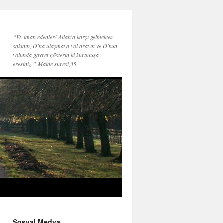
“Ey iman edenler! Allah'a karşı gelmekten
sakının, O'na ulaşmaya yol arayın ve O'nun
yolunda gayret gösterin ki kurtuluşa
eresiniz.” Maide suresi,35
Sosyal Medya