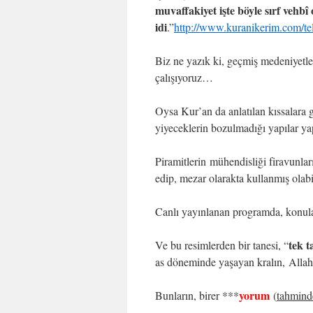
muvaffakiyet işte böyle sırf vehbî
idi
.”
http://www.kuranikerim.com/tel
Biz ne yazık ki, geçmiş medeniyetle
çalışıyoruz…
Oysa Kur’an da anlatılan kıssalara
yiyeceklerin bozulmadığı yapılar y
Piramitlerin mühendisliği firavunlar
edip, mezar olarakta kullanmış olab
Canlı yayınlanan programda, konula
tek t
Ve bu resimlerden bir tanesi, “
as döneminde yaşayan kralın, Allah
yorum
Bunların, birer ***
(
tahmind