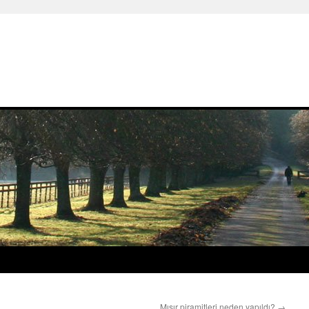
Mısır piramitleri neden yapıldı?
→