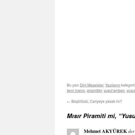
Bu yazı
Dini Meseleler
,
Yazılarım
kategori
tanrı inancı
,
piramitler
,
yusuf ambarı
,
yusuf
←
Başörtüsü, Cariyeye yasak mı?
Mısır Piramiti mi, “Yus
Mehmet AKYÜREK
der