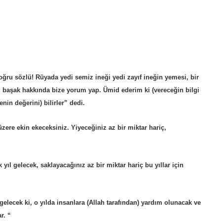
oğru sözlü! Rüyada yedi semiz ineği yedi zayıf ineğin yemesi, bir
ru başak hakkında bize yorum yap. Ümid ederim ki (vereceğin bilgi
nin değerini) bilirler” dedi.
 üzere ekin ekeceksiniz. Yiyeceğiniz az bir miktar hariç,
ıl gelecek, saklayacağınız az bir miktar hariç bu yıllar için
gelecek ki, o yılda insanlara (Allah tarafından) yardım olunacak ve
r. “