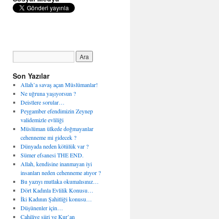
Son Yazılar
Allah’a savaş açan Müslümanlar!
Ne uğruna yaşıyorsun ?
Deistlere sorular…
Peygamber efendimizin Zeynep
validemizle evliliği
Müslüman ülkede doğmayanlar
cehenneme mi gidecek ?
Dünyada neden kötülük var ?
Sümer efsanesi THE END.
Allah, kendisine inanmayan iyi
insanları neden cehenneme atıyor ?
Bu yazıyı mutlaka okumalısınız…
Dört Kadınla Evlilik Konusu…
İki Kadının Şahitliği konusu…
Düşünenler için…
Cahiliye şiiri ve Kur’an