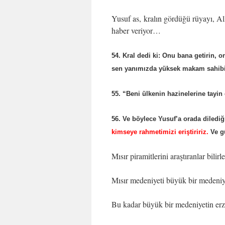
Yusuf as, kralın gördüğü rüyayı, All
haber veriyor…
54. Kral dedi ki: Onu bana getirin
sen yanımızda yüksek makam sahibi v
55. “Beni ülkenin hazinelerine tayin 
56. Ve böylece Yusuf’a orada dilediğ
kimseye rahmetimizi eriştiririz.
Ve gü
Mısır piramitlerini araştıranlar bil
Mısır medeniyeti büyük bir meden
Bu kadar büyük bir medeniyetin erz