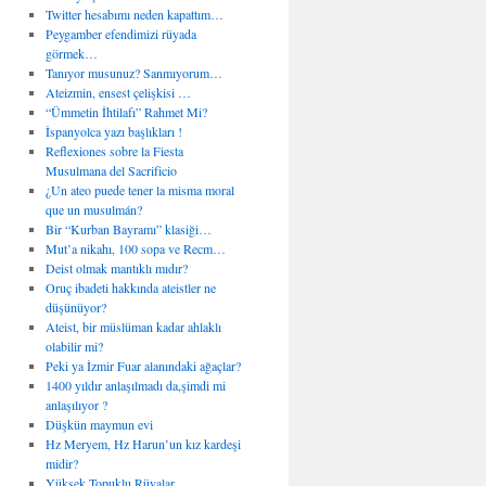
Twitter hesabımı neden kapattım…
Peygamber efendimizi rüyada
görmek…
Tanıyor musunuz? Sanmıyorum…
Ateizmin, ensest çelişkisi …
“Ümmetin İhtilafı” Rahmet Mi?
İspanyolca yazı başlıkları !
Reflexiones sobre la Fiesta
Musulmana del Sacrificio
¿Un ateo puede tener la misma moral
que un musulmán?
Bir “Kurban Bayramı” klasiği…
Mut’a nikahı, 100 sopa ve Recm…
Deist olmak mantıklı mıdır?
Oruç ibadeti hakkında ateistler ne
düşünüyor?
Ateist, bir müslüman kadar ahlaklı
olabilir mi?
Peki ya İzmir Fuar alanındaki ağaçlar?
1400 yıldır anlaşılmadı da,şimdi mi
anlaşılıyor ?
Düşkün maymun evi
Hz Meryem, Hz Harun’un kız kardeşi
midir?
Yüksek Topuklu Rüyalar…