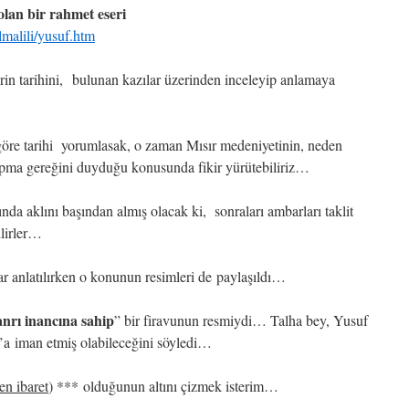
 olan bir rahmet eseri
malili/yusuf.htm
rin tarihini, bulunan kazılar üzerinden inceleyip anlamaya
 göre tarihi yorumlasak, o zaman Mısır medeniyetinin, neden
apma gereğini duyduğu konusunda fikir yürütebiliriz…
ında aklını başından almış olacak ki, sonraları ambarları taklit
ilirler…
r anlatılırken o konunun resimleri de paylaşıldı…
anrı inancına sahip
” bir firavunun resmiydi… Talha bey, Yusuf
’a iman etmiş olabileceğini söyledi…
en ibaret
) *** olduğunun altını çizmek isterim…