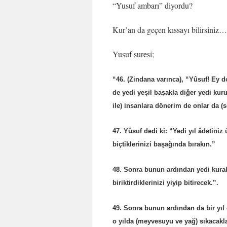
“Yusuf ambarı” diyordu?
Kur’an da geçen kıssayı bilirsiniz…
Yusuf suresi;
“46. (Zindana varınca), “Yûsuf! Ey d
de yedi yeşil başakla diğer yedi ku
ile) insanlara dönerim de onlar da (se
47. Yûsuf dedi ki: “Yedi yıl âdetiniz
biçtiklerinizi başağında bırakın.”
48. Sonra bunun ardından yedi kurak y
biriktirdiklerinizi yiyip bitirecek.”.
49. Sonra bunun ardından da bir yıl 
o yılda (meyvesuyu ve yağ) sıkacakla