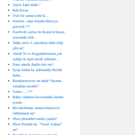
Ateist, kafir midir ?
Ruh Kusar
Öyle bir zaman gelir ki…
Newton, vahşi doğada dünyaya
gelseydi ???
Facebook sayfası ile Kamyon kasası
arasındaki fark…
Talak suresi 4, ateistlerin iddia ettiği
gibi mi?
Ahzab 50 ve Peygamberimizin çok
eşliliği ile ilgili merak edilenler…
Dans ederek ibadet olur mu?
Eyüp Sultan hz. kabrindeki ibretlik
haller…
Reenkarnasyon var mıdır? İnsanın
yaradılışı nasıldır?
Selam …. ???
Bahçe sahipleri kıssasındaki önemli
ayrıntı…
Bir müslüman, namaz kılmıyorsa
öldürülmeli mi?
Mısır piramitleri neden yapıldı?
Mısır Piramiti mi, “Yusuf Ambarı”
mı?
Başörtüsü, Cariyeye yasak mı?