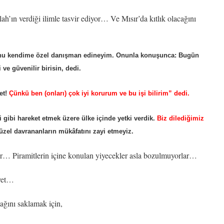
ah’ın verdiği ilimle tasvir ediyor… Ve Mısır’da kıtlık olacağını
, onu kendime özel danışman edineyim. Onunla konuşunca: Bugün
e güvenilir birisin, dedi.
et!
Çünkü ben (onları) çok iyi korurum ve bu işi bilirim” dedi.
i gibi hareket etmek üzere ülke içinde yetki verdik.
Biz dilediğimiz
zel davrananların mükâfatını zayi etmeyiz.
irler… Piramitlerin içine konulan yiyecekler asla bozulmuyorlar…
iyet…
ağını saklamak için,