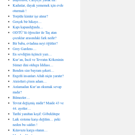
Kadınlar, dayak yememek için evde
oturmalı !
Torpille kimler işe alınır?
Gerçek bir hikaye…
Kapı kapandığında…
ODTÜ’lü öğreciler ile Taş atan
çocuklar arasındaki fark nedir?
Bir baba, evladına neyi öğütler?
Grey Gardens…
En sevdiğim üçüncü yazı…
Kur’an, İncil ve Tevratın Kökeninin
Sümer dini oldugu İddiası…
Benden size bayram şekeri…
Engelli insanları Allah niçin yaratır?
Ateistleri çözen adam…
Anlamadan Kur’an okumak sevap
mıdır?
Bilmezler…
Tevrat değişmiş midir? Maide 43 ve
44. ayetler…
Tarihi yanıltan keşif: Göbeklitepe
Laik sisteme karşı değilim… peki
neden bu saldırı !
Kılavuzu karga olanın…