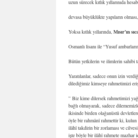
uzun sürecek kıtlık yıllarınıda hesab
devasa büyüklükte yapıların olması
Mısır’ın sıc
Yoksa kıtlık yıllarında,
Osmanlı lisanı ile “Yusuf ambarla
Bütün yetkilerin ve ilimlerin sahibi
Yaratılanlar, sadece onun izin verdi
dilediğimiz kimseye rahmetimizi erişti
” Biz kime dilersek rahmetimizi yağd
bağlı olmayarak, sadece dilememizle
ikisinde birden olağanüstü devletle
öyle bir rahmânî rahmettir ki, kulun
ilâhî takdirin bir zorlaması ve cilv
işte böyle bir ilâhî rahmete mazhar i