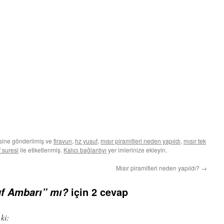
sine gönderilmiş ve
firavun
,
hz yusuf
,
mısır piramitleri neden yapıldı
,
mısır tek
 suresi
ile etiketlenmiş.
Kalıcı bağlantıyı
yer imlerinize ekleyin.
Mısır piramitleri neden yapıldı?
→
için 2 cevap
uf Ambarı” mı?
 ki: