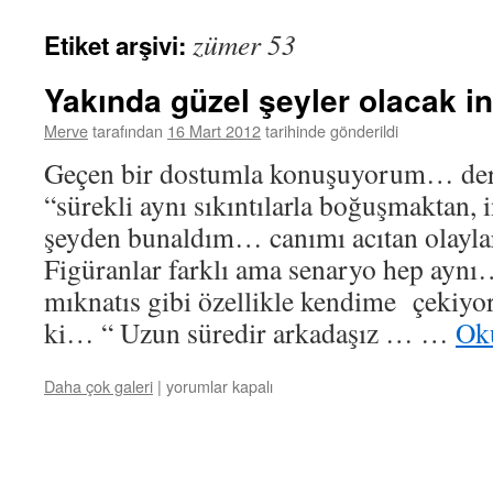
zümer 53
Etiket arşivi:
Yakında güzel şeyler olacak i
Merve
tarafından
16 Mart 2012
tarihinde gönderildi
Geçen bir dostumla konuşuyorum… der
“sürekli aynı sıkıntılarla boğuşmaktan, i
şeyden bunaldım… canımı acıtan olay
Figüranlar farklı ama senaryo hep aynı…
mıknatıs gibi özellikle kendime çek
ki… “ Uzun süredir arkadaşız … …
Ok
Yakında
Daha çok galeri
|
yorumlar kapalı
güzel
şeyler
olacak
inşallah…