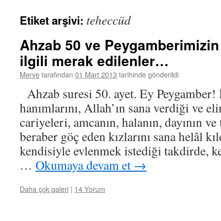
teheccüd
Etiket arşivi:
Ahzab 50 ve Peygamberimizin ço
ilgili merak edilenler…
Merve
tarafından
01 Mart 2013
tarihinde gönderildi
Ahzab suresi 50. ayet. Ey Peygamber! M
hanımlarını, Allah’ın sana verdiği ve el
cariyeleri, amcanın, halanın, dayının ve
beraber göç eden kızlarını sana helâl kı
kendisiyle evlenmek istediği takdirde, 
…
Okumaya devam et
→
Daha çok galeri
|
14 Yorum