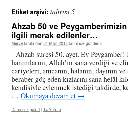
tahrim 5
Etiket arşivi:
Ahzab 50 ve Peygamberimizin ço
ilgili merak edilenler…
Merve
tarafından
01 Mart 2013
tarihinde gönderildi
Ahzab suresi 50. ayet. Ey Peygamber! M
hanımlarını, Allah’ın sana verdiği ve el
cariyeleri, amcanın, halanın, dayının ve
beraber göç eden kızlarını sana helâl kı
kendisiyle evlenmek istediği takdirde, 
…
Okumaya devam et
→
Daha çok galeri
|
14 Yorum