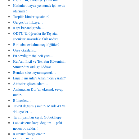
Kadınlar, dayak yememek için evde
oturmalı !
Torpille kimler işe alınır?
Gerçek bir hikaye…
Kapı kapandığında…
ODTÜ’lü öğreciler ile Taş atan
çocuklar arasındaki fark nedir?
Bir baba, evladına neyi öğütler?
Grey Gardens…
En sevdiğim üçüncü yazı…
Kur’an, İncil ve Tevratın Kökeninin
Sümer dini oldugu İddiası…
Benden size bayram şekeri…
Engelli insanları Allah niçin yaratır?
Ateistleri çözen adam…
Anlamadan Kur’an okumak sevap
mıdır?
Bilmezler…
Tevrat değişmiş midir? Maide 43 ve
44. ayetler…
Tarihi yanıltan keşif: Göbeklitepe
Laik sisteme karşı değilim… peki
neden bu saldırı !
Kılavuzu karga olanın…