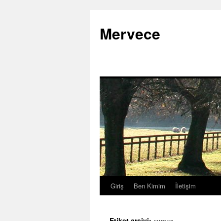
İçeriğe
atla
Mervece
Giriş
Ben Kimim
İletişim
sumer
Etiket arşivi: