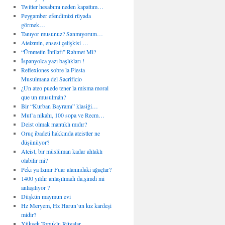
Twitter hesabımı neden kapattım…
Peygamber efendimizi rüyada
görmek…
Tanıyor musunuz? Sanmıyorum…
Ateizmin, ensest çelişkisi …
“Ümmetin İhtilafı” Rahmet Mi?
İspanyolca yazı başlıkları !
Reflexiones sobre la Fiesta
Musulmana del Sacrificio
¿Un ateo puede tener la misma moral
que un musulmán?
Bir “Kurban Bayramı” klasiği…
Mut’a nikahı, 100 sopa ve Recm…
Deist olmak mantıklı mıdır?
Oruç ibadeti hakkında ateistler ne
düşünüyor?
Ateist, bir müslüman kadar ahlaklı
olabilir mi?
Peki ya İzmir Fuar alanındaki ağaçlar?
1400 yıldır anlaşılmadı da,şimdi mi
anlaşılıyor ?
Düşkün maymun evi
Hz Meryem, Hz Harun’un kız kardeşi
midir?
Yüksek Topuklu Rüyalar…