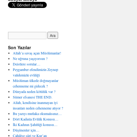
Son Yazılar
Allah’a savaş açan Müslümanlar!
Ne uğruna yaşıyorsun ?
Deistlere sorular…
Peygamber efendimizin Zeynep
validemizle evliliği
Müslüman ülkede doğmayanlar
cehenneme mi gidecek ?
Dünyada neden kötülük var ?
Sümer efsanesi THE END.
Allah, kendisine inanmayan iyi
insanları neden cehenneme atıyor ?
Bu yazıyı mutlaka okumalısınız…
Dört Kadınla Evlilik Konusu…
İki Kadının Şahitliği konusu…
Düşünenler için…
Cahiliye şiiri ve Kur’an