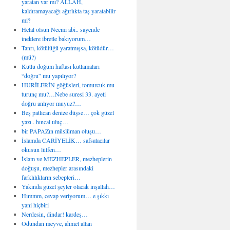
yaratan var mı? ALLAH,
kaldıramayacağı ağırlıkta taş yaratabilir
mi?
Helal olsun Necmi abi.. sayende
ineklere ibretle bakıyorum…
Tanrı, kötülüğü yaratmışsa, kötüdür…
(mü?)
Kutlu doğum haftası kutlamaları
“doğru” mu yapılıyor?
HURİLERİN göğüsleri, tomurcuk mu
turunç mu?…Nebe suresi 33. ayeti
doğru anlıyor muyuz?…
Beş patlıcan denize düşse… çok güzel
yazı.. hıncal uluç…
bir PAPAZın müslüman oluşu…
İslamda CARİYELİK… safsatacılar
okusun lütfen…
İslam ve MEZHEPLER, mezheplerin
doğuşu, mezhepler arasındaki
farklılıkların sebepleri…
Yakında güzel şeyler olacak inşallah…
Hımmm, cevap veriyorum… e şıkkı
yani hiçbiri
Nerdesin, dindar! kardeş…
Odundan meyve, ahmet altan