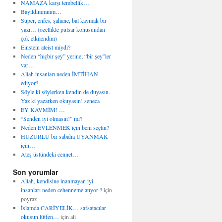
NAMAZA karşı tembellik…
Bayıldımmmm…
Süper, enfes, şahane, bal kaymak bir
yazı… (özellikle pulsar konusundan
çok etkilendim)
Einstein ateist miydi?
Neden “hiçbir şey” yerine; “bir şey”ler
var…
Allah insanları neden İMTİHAN
ediyor?
Söyle ki söylerken kendin de duyasın.
Yaz ki yazarken okuyasın! seneca
EY KAVMİM! …
“Senden iyi olmasın!” mı?
Neden EVLENMEK için beni seçtin?
HUZURLU bir sabaha UYANMAK
için…
Ateş üstündeki cennet…
Son yorumlar
Allah, kendisine inanmayan iyi
insanları neden cehenneme atıyor ?
için
poyraz
İslamda CARİYELİK… safsatacılar
okusun lütfen…
için
ali