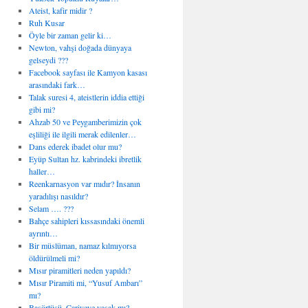
Ateist, kafir midir ?
Ruh Kusar
Öyle bir zaman gelir ki…
Newton, vahşi doğada dünyaya
gelseydi ???
Facebook sayfası ile Kamyon kasası
arasındaki fark…
Talak suresi 4, ateistlerin iddia ettiği
gibi mi?
Ahzab 50 ve Peygamberimizin çok
eşliliği ile ilgili merak edilenler…
Dans ederek ibadet olur mu?
Eyüp Sultan hz. kabrindeki ibretlik
haller…
Reenkarnasyon var mıdır? İnsanın
yaradılışı nasıldır?
Selam …. ???
Bahçe sahipleri kıssasındaki önemli
ayrıntı…
Bir müslüman, namaz kılmıyorsa
öldürülmeli mi?
Mısır piramitleri neden yapıldı?
Mısır Piramiti mi, “Yusuf Ambarı”
mı?
Başörtüsü, Cariyeye yasak mı?