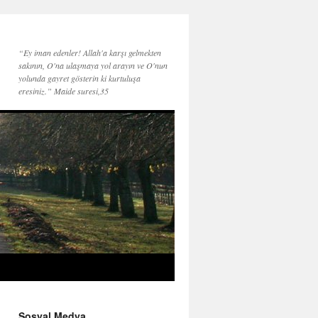
“Ey iman edenler! Allah'a karşı gelmekten
sakının, O'na ulaşmaya yol arayın ve O'nun
yolunda gayret gösterin ki kurtuluşa
eresiniz.” Maide suresi,35
Sosyal Medya