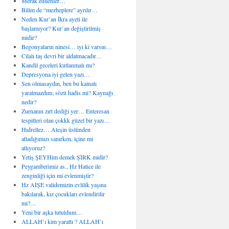
Merak edilenler…
Bilim de “mezheplere” ayrılır…
Neden Kur’an İkra ayeti ile
başlamıyor? Kur’an değiştirilmiş
midir?
Begonyaların ninesi… iyi ki varsın…
Cilalı taş devri bir aldatmacadır…
Kandil geceleri kutlanmalı mı?
Depresyona iyi gelen yazı…
Sen olmasaydın, ben bu kainatı
yaratmazdım; sözü hadis mi? Kaynağı
nedir?
Zurnanın zırt dediği yer… Enteresan
tespitleri olan çokkk güzel bir yazı…
Hıdrellez… Ateşin üstünden
atladığımızı sanırken, içine mi
atlıyoruz?
Yetiş ŞEYHim demek ŞİRK midir?
Peygamberimiz as., Hz Hatice ile
zenginliği için mi evlenmiştir?
Hz AİŞE validemizin evlilik yaşına
bakılarak, kız çocukları evlendirilir
mi?…
Yeni bir aşka tutuldum…
ALLAH’ı kim yarattı ? ALLAH’ı