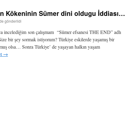
tın Kökeninin Sümer dini oldugu İddiası…
nde gönderildi
ca incelediğim son çalışmam “Sümer efsanesi THE END” adlı
ize bir şey sormak istiyorum? Türkiye eskilerde yaşamış bir
olmuş olsa… Sonra Türkiye’ de yaşayan halkın yaşam
et
→