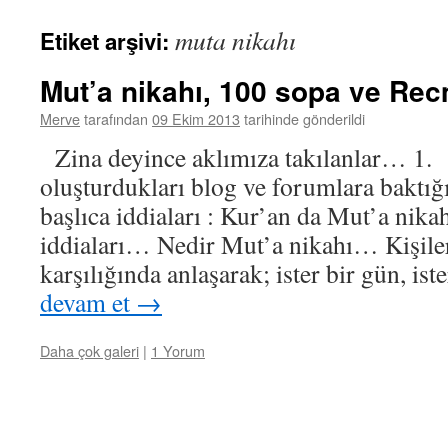
muta nikahı
Etiket arşivi:
Mut’a nikahı, 100 sopa ve R
Merve
tarafından
09 Ekim 2013
tarihinde gönderildi
Zina deyince aklımıza takılanlar… 1. 
oluşturdukları blog ve forumlara baktığı
başlıca iddiaları : Kur’an da Mut’a nikah
iddiaları… Nedir Mut’a nikahı… Kişileri
karşılığında anlaşarak; ister bir gün, is
devam et
→
Daha çok galeri
|
1 Yorum