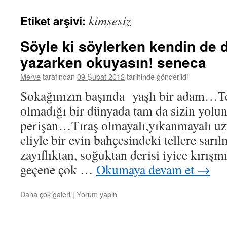
kimsesiz
Etiket arşivi:
Söyle ki söylerken kendin de d
yazarken okuyasın! seneca
Merve
tarafından
09 Şubat 2012
tarihinde gönderildi
Sokağınızın başında yaşlı bir adam…Te
olmadığı bir dünyada tam da sizin yolun
perişan…Tıraş olmayalı,yıkanmayalı u
eliyle bir evin bahçesindeki tellere sarıl
zayıflıktan, soğuktan derisi iyice kırışm
geçene çok …
Okumaya devam et
→
Daha çok galeri
|
Yorum yapın