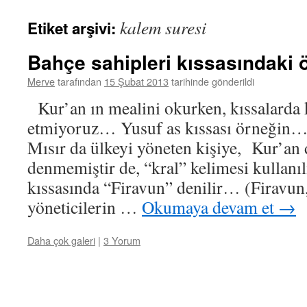
kalem suresi
Etiket arşivi:
Bahçe sahipleri kıssasındaki 
Merve
tarafından
15 Şubat 2013
tarihinde gönderildi
Kur’an ın mealini okurken, kıssalarda k
etmiyoruz… Yusuf as kıssası örneğin…
Mısır da ülkeyi yöneten kişiye, Kur’an
denmemiştir de, “kral” kelimesi kullanı
kıssasında “Firavun” denilir… (Firavun
yöneticilerin …
Okumaya devam et
→
Daha çok galeri
|
3 Yorum