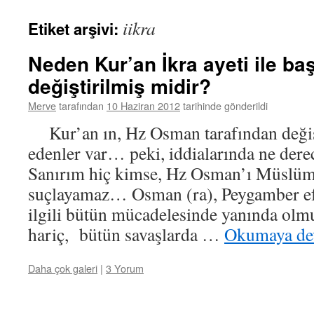
iikra
Etiket arşivi:
Neden Kur’an İkra ayeti ile ba
değiştirilmiş midir?
Merve
tarafından
10 Haziran 2012
tarihinde gönderildi
Kur’an ın, Hz Osman tarafından değişt
edenler var… peki, iddialarında ne dere
Sanırım hiç kimse, Hz Osman’ı Müslü
suçlayamaz… Osman (ra), Peygamber ef
ilgili bütün mücadelesinde yanında olm
hariç, bütün savaşlarda …
Okumaya de
Daha çok galeri
|
3 Yorum