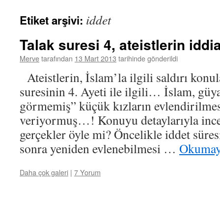
iddet
Etiket arşivi:
Talak suresi 4, ateistlerin iddia
Merve
tarafından
13 Mart 2013
tarihinde gönderildi
Ateistlerin, İslam’la ilgili saldırı konu
suresinin 4. Ayeti ile ilgili… İslam, güy
görmemiş” küçük kızların evlendirilmes
veriyormuş…! Konuyu detaylarıyla in
gerçekler öyle mi? Öncelikle iddet süres
sonra yeniden evlenebilmesi …
Okumay
Daha çok galeri
|
7 Yorum