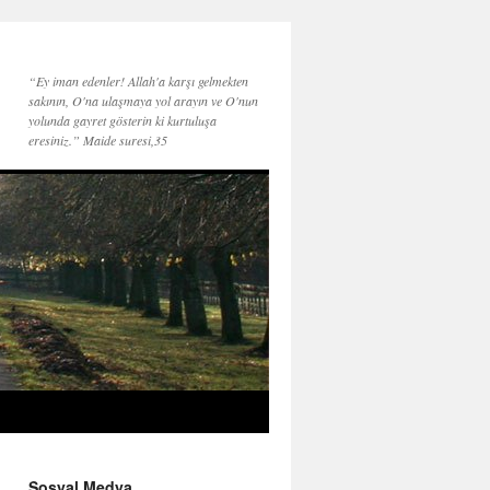
“Ey iman edenler! Allah'a karşı gelmekten
sakının, O'na ulaşmaya yol arayın ve O'nun
yolunda gayret gösterin ki kurtuluşa
eresiniz.” Maide suresi,35
Sosyal Medya