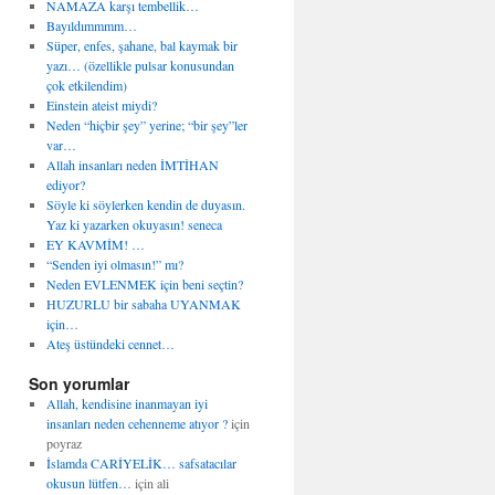
NAMAZA karşı tembellik…
Bayıldımmmm…
Süper, enfes, şahane, bal kaymak bir
yazı… (özellikle pulsar konusundan
çok etkilendim)
Einstein ateist miydi?
Neden “hiçbir şey” yerine; “bir şey”ler
var…
Allah insanları neden İMTİHAN
ediyor?
Söyle ki söylerken kendin de duyasın.
Yaz ki yazarken okuyasın! seneca
EY KAVMİM! …
“Senden iyi olmasın!” mı?
Neden EVLENMEK için beni seçtin?
HUZURLU bir sabaha UYANMAK
için…
Ateş üstündeki cennet…
Son yorumlar
Allah, kendisine inanmayan iyi
insanları neden cehenneme atıyor ?
için
poyraz
İslamda CARİYELİK… safsatacılar
okusun lütfen…
için
ali