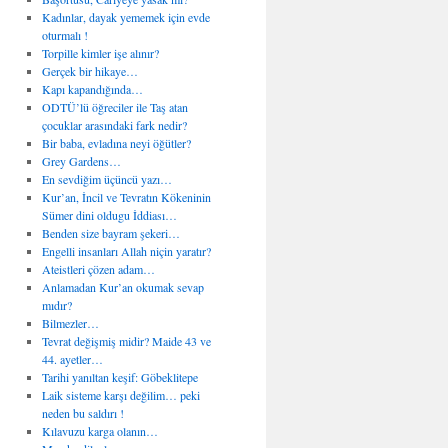
Kadınlar, dayak yememek için evde
oturmalı !
Torpille kimler işe alınır?
Gerçek bir hikaye…
Kapı kapandığında…
ODTÜ’lü öğreciler ile Taş atan
çocuklar arasındaki fark nedir?
Bir baba, evladına neyi öğütler?
Grey Gardens…
En sevdiğim üçüncü yazı…
Kur’an, İncil ve Tevratın Kökeninin
Sümer dini oldugu İddiası…
Benden size bayram şekeri…
Engelli insanları Allah niçin yaratır?
Ateistleri çözen adam…
Anlamadan Kur’an okumak sevap
mıdır?
Bilmezler…
Tevrat değişmiş midir? Maide 43 ve
44. ayetler…
Tarihi yanıltan keşif: Göbeklitepe
Laik sisteme karşı değilim… peki
neden bu saldırı !
Kılavuzu karga olanın…