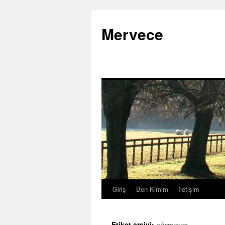
İçeriğe
atla
Mervece
Giriş
Ben Kimim
İletişim
görmeyen
Etiket arşivi: