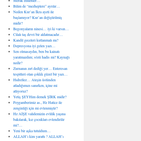
Merak edilenler…
Bilim de “mezheplere” ayrılır…
Neden Kur’an İkra ayeti ile
başlamıyor? Kur’an değiştirilmiş
midir?
Begonyaların ninesi… iyi ki varsın…
Cilalı taş devri bir aldatmacadır…
Kandil geceleri kutlanmalı mı?
Depresyona iyi gelen yazı…
Sen olmasaydın, ben bu kainatı
yaratmazdım; sözü hadis mi? Kaynağı
nedir?
Zurnanın zırt dediği yer… Enteresan
tespitleri olan çokkk güzel bir yazı…
Hıdrellez… Ateşin üstünden
atladığımızı sanırken, içine mi
atlıyoruz?
Yetiş ŞEYHim demek ŞİRK midir?
Peygamberimiz as., Hz Hatice ile
zenginliği için mi evlenmiştir?
Hz AİŞE validemizin evlilik yaşına
bakılarak, kız çocukları evlendirilir
mi?…
Yeni bir aşka tutuldum…
ALLAH’ı kim yarattı ? ALLAH’ı