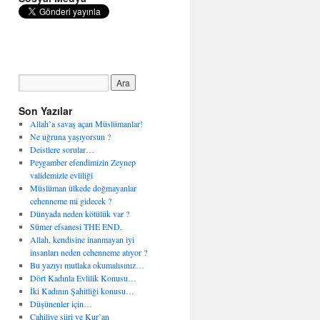
Son Yazılar
Allah’a savaş açan Müslümanlar!
Ne uğruna yaşıyorsun ?
Deistlere sorular…
Peygamber efendimizin Zeynep
validemizle evliliği
Müslüman ülkede doğmayanlar
cehenneme mi gidecek ?
Dünyada neden kötülük var ?
Sümer efsanesi THE END.
Allah, kendisine inanmayan iyi
insanları neden cehenneme atıyor ?
Bu yazıyı mutlaka okumalısınız…
Dört Kadınla Evlilik Konusu…
İki Kadının Şahitliği konusu…
Düşünenler için…
Cahiliye şiiri ve Kur’an