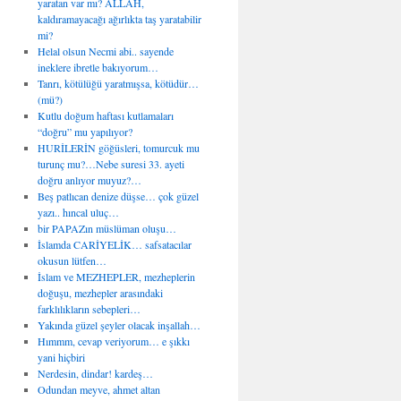
yaratan var mı? ALLAH,
kaldıramayacağı ağırlıkta taş yaratabilir
mi?
Helal olsun Necmi abi.. sayende
ineklere ibretle bakıyorum…
Tanrı, kötülüğü yaratmışsa, kötüdür…
(mü?)
Kutlu doğum haftası kutlamaları
“doğru” mu yapılıyor?
HURİLERİN göğüsleri, tomurcuk mu
turunç mu?…Nebe suresi 33. ayeti
doğru anlıyor muyuz?…
Beş patlıcan denize düşse… çok güzel
yazı.. hıncal uluç…
bir PAPAZın müslüman oluşu…
İslamda CARİYELİK… safsatacılar
okusun lütfen…
İslam ve MEZHEPLER, mezheplerin
doğuşu, mezhepler arasındaki
farklılıkların sebepleri…
Yakında güzel şeyler olacak inşallah…
Hımmm, cevap veriyorum… e şıkkı
yani hiçbiri
Nerdesin, dindar! kardeş…
Odundan meyve, ahmet altan