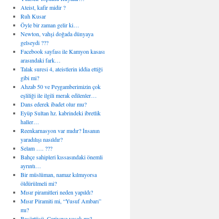
Ateist, kafir midir ?
Ruh Kusar
Öyle bir zaman gelir ki…
Newton, vahşi doğada dünyaya
gelseydi ???
Facebook sayfası ile Kamyon kasası
arasındaki fark…
Talak suresi 4, ateistlerin iddia ettiği
gibi mi?
Ahzab 50 ve Peygamberimizin çok
eşliliği ile ilgili merak edilenler…
Dans ederek ibadet olur mu?
Eyüp Sultan hz. kabrindeki ibretlik
haller…
Reenkarnasyon var mıdır? İnsanın
yaradılışı nasıldır?
Selam …. ???
Bahçe sahipleri kıssasındaki önemli
ayrıntı…
Bir müslüman, namaz kılmıyorsa
öldürülmeli mi?
Mısır piramitleri neden yapıldı?
Mısır Piramiti mi, “Yusuf Ambarı”
mı?
Başörtüsü, Cariyeye yasak mı?