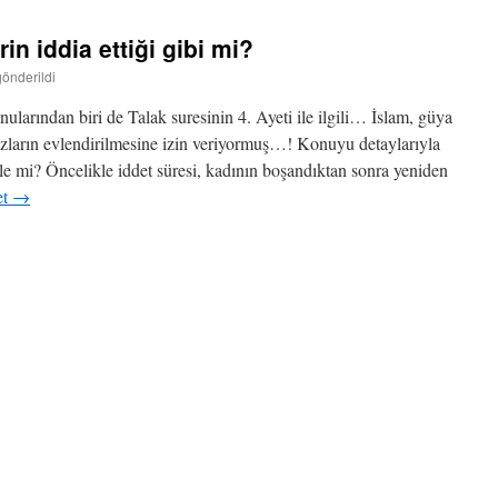
rin iddia ettiği gibi mi?
gönderildi
konularından biri de Talak suresinin 4. Ayeti ile ilgili… İslam, güya
zların evlendirilmesine izin veriyormuş…! Konuyu detaylarıyla
e mi? Öncelikle iddet süresi, kadının boşandıktan sonra yeniden
et
→