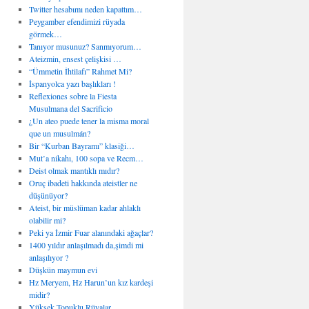
Twitter hesabımı neden kapattım…
Peygamber efendimizi rüyada
görmek…
Tanıyor musunuz? Sanmıyorum…
Ateizmin, ensest çelişkisi …
“Ümmetin İhtilafı” Rahmet Mi?
İspanyolca yazı başlıkları !
Reflexiones sobre la Fiesta
Musulmana del Sacrificio
¿Un ateo puede tener la misma moral
que un musulmán?
Bir “Kurban Bayramı” klasiği…
Mut’a nikahı, 100 sopa ve Recm…
Deist olmak mantıklı mıdır?
Oruç ibadeti hakkında ateistler ne
düşünüyor?
Ateist, bir müslüman kadar ahlaklı
olabilir mi?
Peki ya İzmir Fuar alanındaki ağaçlar?
1400 yıldır anlaşılmadı da,şimdi mi
anlaşılıyor ?
Düşkün maymun evi
Hz Meryem, Hz Harun’un kız kardeşi
midir?
Yüksek Topuklu Rüyalar…