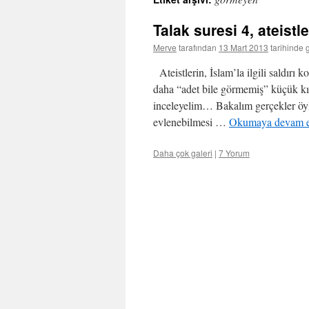
Talak suresi 4, ateistle
Merve
tarafından
13 Mart 2013
tarihinde 
Ateistlerin, İslam’la ilgili saldırı 
daha “adet bile görmemiş” küçük kı
inceleyelim… Bakalım gerçekler öyl
evlenebilmesi …
Okumaya devam 
Daha çok galeri
|
7 Yorum