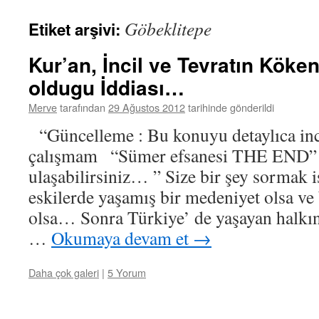
Göbeklitepe
Etiket arşivi:
Kur’an, İncil ve Tevratın Köke
oldugu İddiası…
Merve
tarafından
29 Ağustos 2012
tarihinde gönderildi
“Güncelleme : Bu konuyu detaylıca in
çalışmam “Sümer efsanesi THE END” a
ulaşabilirsiniz… ” Size bir şey sormak 
eskilerde yaşamış bir medeniyet olsa ve
olsa… Sonra Türkiye’ de yaşayan halkın
…
Okumaya devam et
→
Daha çok galeri
|
5 Yorum