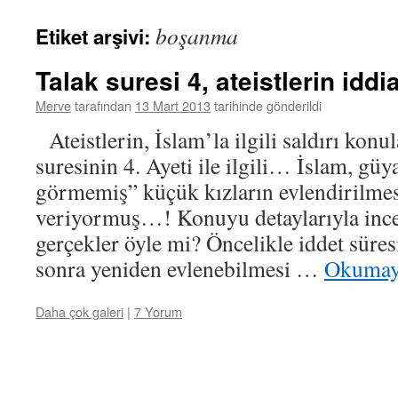
boşanma
Etiket arşivi:
Talak suresi 4, ateistlerin iddia
Merve
tarafından
13 Mart 2013
tarihinde gönderildi
Ateistlerin, İslam’la ilgili saldırı konu
suresinin 4. Ayeti ile ilgili… İslam, güy
görmemiş” küçük kızların evlendirilmes
veriyormuş…! Konuyu detaylarıyla in
gerçekler öyle mi? Öncelikle iddet süres
sonra yeniden evlenebilmesi …
Okumay
Daha çok galeri
|
7 Yorum